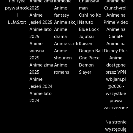
Polityka
Anime zima
komedia
Chainsaw
Anime na
prywatnośc
2025
Anime
man
Crunchyroll
i
Anime
fantasy
Oshi no Ko
Anime na
LLMS.txt
jesień 2025
Anime akcji
Naruto
Prime Video
Anime lato
Anime
Blue Lock
Anime na
2025
drama
Jujutsu
Canal+
Anime
Anime sci-fi
Kaisen
Anime na
wiosna
Anime
Dragon Ball
Disney Plus
2025
shounen
One Piece
Anime
Anime zima
Anime
Demon
dostępne
2025
romans
Slayer
przez VPN
Anime
wbijam.pl
jesień 2024
@2026 -
Anime lato
wszystkie
2024
prawa
zastrzeżone
.
Na stronie
występują