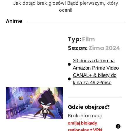
Jak dotąd brak głosów! Bądź pierwszym, który
oceni!
Anime
Typ:
Film
Sezon:
Zima 2024
30 dni za darmo na
Amazon Prime Video
CANAL+ & bilety do
kina za 49 zł/msc
Gdzie obejrzeć?
Brak informacji
omijaj blokady
regionalne z VPN