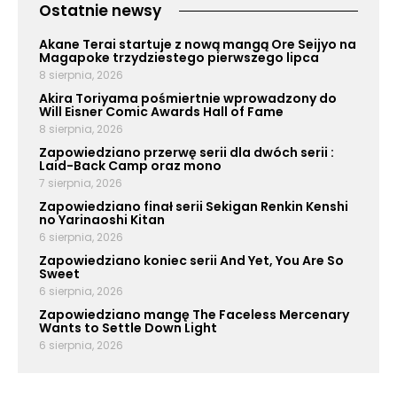
Ostatnie newsy
Akane Terai startuje z nową mangą Ore Seijyo na
Magapoke trzydziestego pierwszego lipca
8 sierpnia, 2026
Akira Toriyama pośmiertnie wprowadzony do
Will Eisner Comic Awards Hall of Fame
8 sierpnia, 2026
Zapowiedziano przerwę serii dla dwóch serii :
Laid-Back Camp oraz mono
7 sierpnia, 2026
Zapowiedziano finał serii Sekigan Renkin Kenshi
no Yarinaoshi Kitan
6 sierpnia, 2026
Zapowiedziano koniec serii And Yet, You Are So
Sweet
6 sierpnia, 2026
Zapowiedziano mangę The Faceless Mercenary
Wants to Settle Down Light
6 sierpnia, 2026