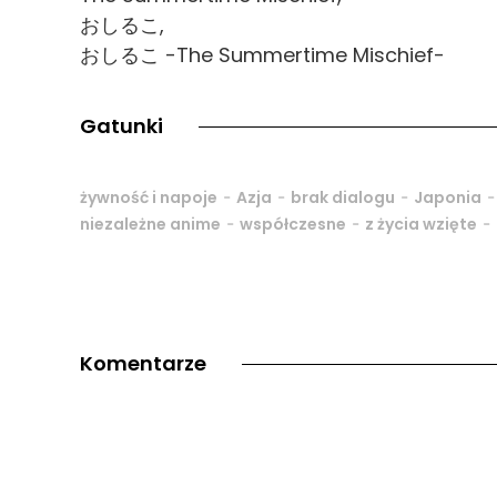
おしるこ,
おしるこ -The Summertime Mischief-
Gatunki
-
-
-
żywność i napoje
Azja
brak dialogu
Japonia
-
-
-
niezależne anime
współczesne
z życia wzięte
Komentarze