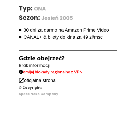
Typ:
ONA
Sezon:
Jesień 2005
30 dni za darmo na Amazon Prime Video
CANAL+ & bilety do kina za 49 zł/msc
Gdzie obejrzeć?
Brak informacji
omijaj blokady regionalne z VPN
oficjalna strona
© Copyright:
Space Neko Company