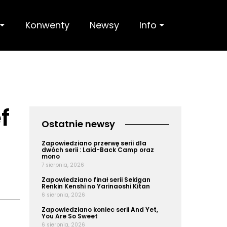
 ⏷
Konwenty
Newsy
Info ⏷
f
Ostatnie newsy
Zapowiedziano przerwę serii dla
dwóch serii : Laid-Back Camp oraz
mono
7 sierpnia, 2026
Zapowiedziano finał serii Sekigan
Renkin Kenshi no Yarinaoshi Kitan
6 sierpnia, 2026
Zapowiedziano koniec serii And Yet,
You Are So Sweet
6 sierpnia, 2026