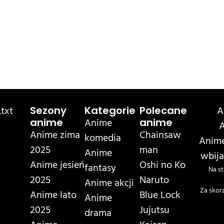
txt
A
Sezony
Kategorie
Polecane
Anime
anime
anime
A
Anime zima
Chainsaw
komedia
Anime
2025
man
Anime
wbija
Anime jesień
Oshi no Ko
fantasy
Na st
2025
Naruto
Anime akcji
Za skor
Anime lato
Blue Lock
Anime
2025
Jujutsu
drama