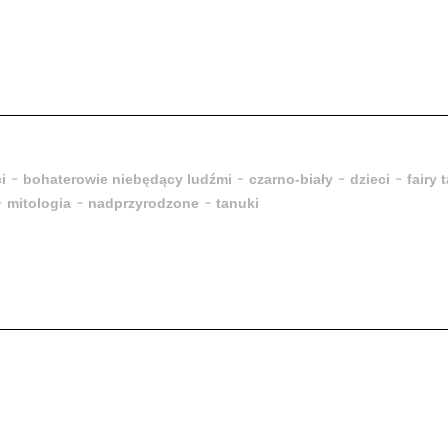
-
-
-
-
i
bohaterowie niebędący ludźmi
czarno-biały
dzieci
fairy 
-
-
-
mitologia
nadprzyrodzone
tanuki