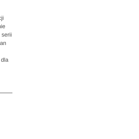
ji
nie
serii
ian
 dla