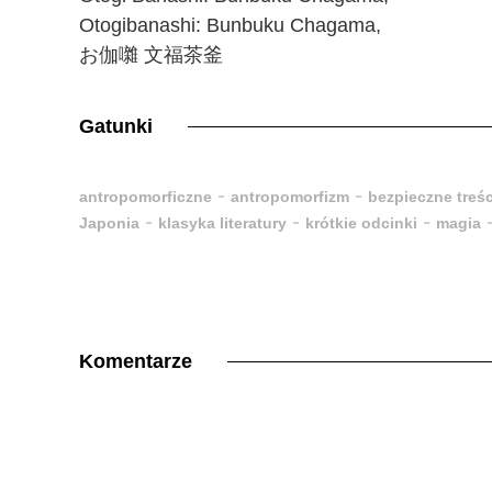
Otogibanashi: Bunbuku Chagama,
お伽囃 文福茶釜
Gatunki
-
-
antropomorficzne
antropomorfizm
bezpieczne treśc
-
-
-
Japonia
klasyka literatury
krótkie odcinki
magia
Komentarze