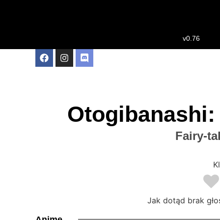
v0.76
Otogibanashi
Fairy-ta
Kl
Jak dotąd brak gło
Anime