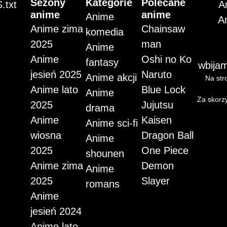
Sezony
Kategorie
Polecane
.txt
A
anime
anime
Anime
A
Anime zima
Chainsaw
komedia
2025
man
Anime
Anime
Oshi no Ko
fantasy
wbijam
jesień 2025
Naruto
Anime akcji
Na stro
Anime lato
Blue Lock
Anime
Za skorzy
2025
Jujutsu
drama
Anime
Kaisen
Anime sci-fi
wiosna
Dragon Ball
Anime
2025
One Piece
shounen
Anime zima
Demon
Anime
2025
Slayer
romans
Anime
jesień 2024
Anime lato