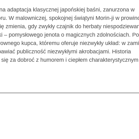
 adaptacja klasycznej japońskiej baśni, zanurzona w
ru. W malowniczej, spokojnej świątyni Morin-ji w prowinc
się zmienia, gdy zwykły czajnik do herbaty niespodziewa
i – pomysłowego jenota o magicznych zdolnościach. Po 
drownego kupca, któremu oferuje niezwykły układ: w zam
awiać publiczność niezwykłymi akrobacjami. Historia
 się za dobroć z humorem i ciepłem charakterystycznym