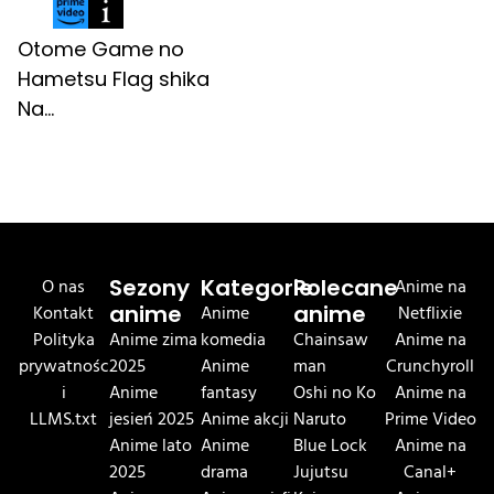
Otome Game no
Hametsu Flag shika
Na...
O nas
Sezony
Kategorie
Polecane
Anime na
Kontakt
anime
Anime
anime
Netflixie
Polityka
Anime zima
komedia
Chainsaw
Anime na
prywatnośc
2025
Anime
man
Crunchyroll
i
Anime
fantasy
Oshi no Ko
Anime na
LLMS.txt
jesień 2025
Anime akcji
Naruto
Prime Video
Anime lato
Anime
Blue Lock
Anime na
2025
drama
Jujutsu
Canal+