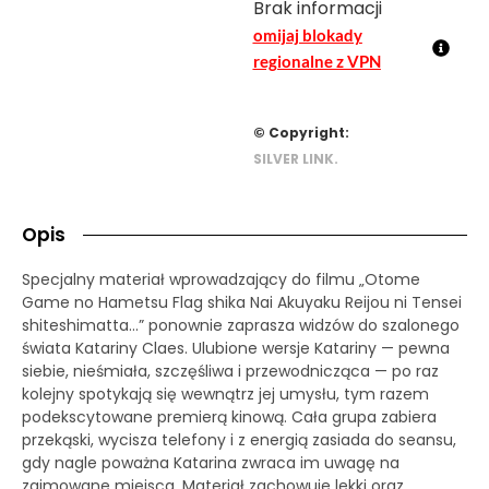
Brak informacji
omijaj blokady
regionalne z VPN
© Copyright:
SILVER LINK.
Opis
Specjalny materiał wprowadzający do filmu „Otome
Game no Hametsu Flag shika Nai Akuyaku Reijou ni Tensei
shiteshimatta…” ponownie zaprasza widzów do szalonego
świata Katariny Claes. Ulubione wersje Katariny — pewna
siebie, nieśmiała, szczęśliwa i przewodnicząca — po raz
kolejny spotykają się wewnątrz jej umysłu, tym razem
podekscytowane premierą kinową. Cała grupa zabiera
przekąski, wycisza telefony i z energią zasiada do seansu,
gdy nagle poważna Katarina zwraca im uwagę na
zajmowane miejsca. Materiał zachowuje lekki oraz