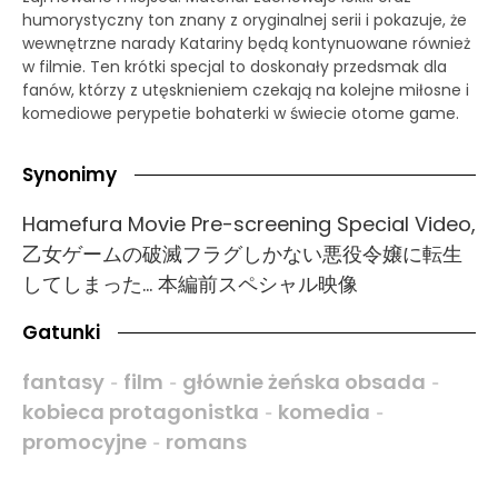
humorystyczny ton znany z oryginalnej serii i pokazuje, że
wewnętrzne narady Katariny będą kontynuowane również
w filmie. Ten krótki specjal to doskonały przedsmak dla
fanów, którzy z utęsknieniem czekają na kolejne miłosne i
komediowe perypetie bohaterki w świecie otome game.
Synonimy
Hamefura Movie Pre-screening Special Video,
乙女ゲームの破滅フラグしかない悪役令嬢に転生
してしまった… 本編前スペシャル映像
Gatunki
fantasy
film
głównie żeńska obsada
-
-
-
kobieca protagonistka
komedia
-
-
promocyjne
romans
-