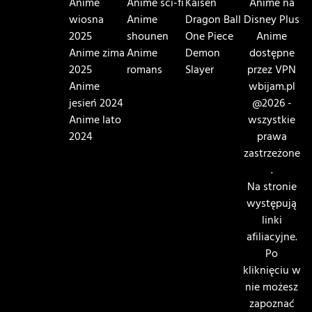
Anime
Anime sci-fi
Kaisen
Anime na
wiosna
Anime
Dragon Ball
Disney Plus
2025
shounen
One Piece
Anime
Anime zima
Anime
Demon
dostępne
2025
romans
Slayer
przez VPN
Anime
wbijam.pl
jesień 2024
@2026 -
Anime lato
wszystkie
2024
prawa
zastrzeżone
.
Na stronie
występują
linki
afiliacyjne.
Po
kliknięciu w
nie możesz
zapoznać