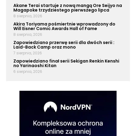
Akane Terai startuje z nową mangą Ore Seijyo na
Magapoke trzydziestego pierwszego lipca
8 sierpnia, 2026
Akira Toriyama pośmiertnie wprowadzony do
Will Eisner Comic Awards Hall of Fame
8 sierpnia, 2026
Zapowiedziano przerwę serii dla dwóch serii :
Laid-Back Camp oraz mono
7 sierpnia, 2026
Zapowiedziano finał serii Sekigan Renkin Kenshi
no Yarinaoshi Kitan
6 sierpnia, 2026