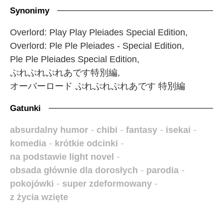
Synonimy
Overlord: Play Play Pleiades Special Edition,
Overlord: Ple Ple Pleiades - Special Edition,
Ple Ple Pleiades Special Edition,
ぷれぷれぷれあです特別編,
オーバーロード ぷれぷれぷれあです 特別編
Gatunki
absurdalny humor
-
chibi
-
fantasy
-
isekai
-
komedia
-
krótkie odcinki
-
na podstawie light novel
-
obsada głównie dla dorosłych
-
parodia
-
pokojówki
-
super zdeformowany
-
z życia wzięte