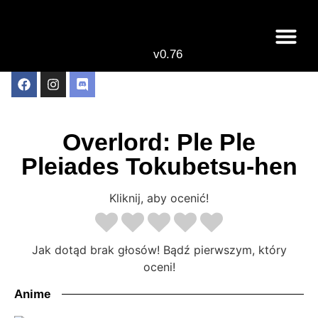
v0.76
Live odcinki
Najlepsze anime 
Overlord: Ple Ple
Pleiades Tokubetsu-hen
Kliknij, aby ocenić!
Jak dotąd brak głosów! Bądź pierwszym, który
oceni!
Anime