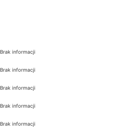
regionalną!
*Polecana promocja na
VPN
Polska
Brak informacji
USA
Brak informacji
Wielka Brytania
Brak informacji
Kanada
Brak informacji
Australia
Brak informacji
Japonia