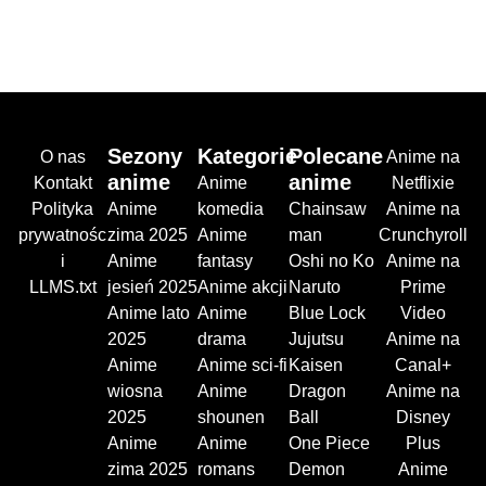
Sezony
Kategorie
Polecane
O nas
Anime na
anime
anime
Kontakt
Anime
Netflixie
Polityka
Anime
komedia
Chainsaw
Anime na
prywatnośc
zima 2025
Anime
man
Crunchyroll
i
Anime
fantasy
Oshi no Ko
Anime na
LLMS.txt
jesień 2025
Anime akcji
Naruto
Prime
Anime lato
Anime
Blue Lock
Video
2025
drama
Jujutsu
Anime na
Anime
Anime sci-fi
Kaisen
Canal+
wiosna
Anime
Dragon
Anime na
2025
shounen
Ball
Disney
Anime
Anime
One Piece
Plus
zima 2025
romans
Demon
Anime