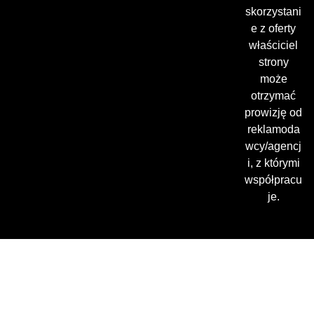
skorzystani
e z oferty
właściciel
strony
może
otrzymać
prowizję od
reklamoda
wcy/agencj
i, z którymi
współpracu
je.
Gdzie oglądać? (beta)
Pamiętaj, że możesz użyć
VPN i ominąć blokadę