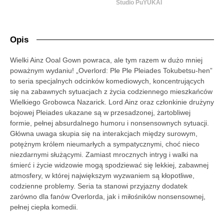
Studio PuYUKAI
Opis
Wielki Ainz Ooal Gown powraca, ale tym razem w dużo mniej
poważnym wydaniu! „Overlord: Ple Ple Pleiades Tokubetsu-hen”
to seria specjalnych odcinków komediowych, koncentrujących
się na zabawnych sytuacjach z życia codziennego mieszkańców
Wielkiego Grobowca Nazarick. Lord Ainz oraz członkinie drużyny
bojowej Pleiades ukazane są w przesadzonej, żartobliwej
formie, pełnej absurdalnego humoru i nonsensownych sytuacji.
Główna uwaga skupia się na interakcjach między surowym,
potężnym królem nieumarłych a sympatycznymi, choć nieco
niezdarnymi służącymi. Zamiast mrocznych intryg i walki na
śmierć i życie widzowie mogą spodziewać się lekkiej, zabawnej
atmosfery, w której największym wyzwaniem są kłopotliwe,
codzienne problemy. Seria ta stanowi przyjazny dodatek
zarówno dla fanów Overlorda, jak i miłośników nonsensownej,
pełnej ciepła komedii.