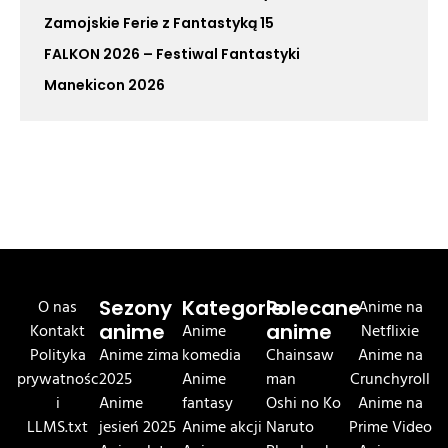
Zamojskie Ferie z Fantastyką 15
FALKON 2026 – Festiwal Fantastyki
Manekicon 2026
O nas
Sezony
Kategorie
Polecane
Anime na
Kontakt
anime
Anime
anime
Netflixie
Polityka
Anime zima
komedia
Chainsaw
Anime na
prywatnośc
2025
Anime
man
Crunchyroll
i
Anime
fantasy
Oshi no Ko
Anime na
LLMS.txt
jesień 2025
Anime akcji
Naruto
Prime Video