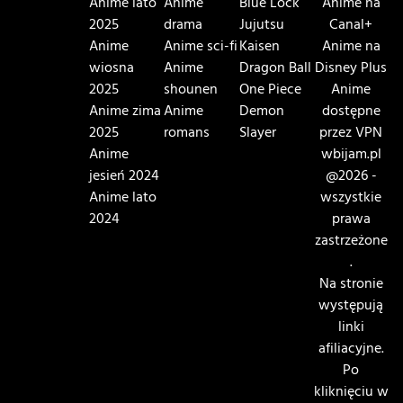
Anime lato
Anime
Blue Lock
Anime na
2025
drama
Jujutsu
Canal+
Anime
Anime sci-fi
Kaisen
Anime na
wiosna
Anime
Dragon Ball
Disney Plus
2025
shounen
One Piece
Anime
Anime zima
Anime
Demon
dostępne
2025
romans
Slayer
przez VPN
Anime
wbijam.pl
jesień 2024
@2026 -
Anime lato
wszystkie
2024
prawa
zastrzeżone
.
Na stronie
występują
linki
afiliacyjne.
Po
kliknięciu w