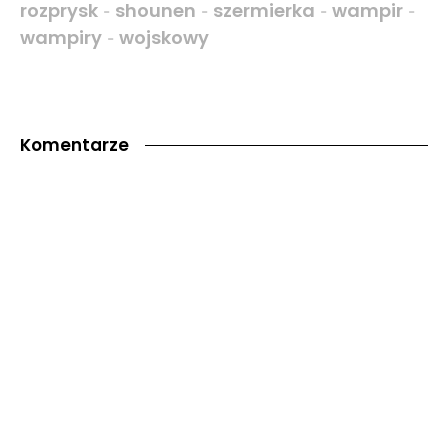
rozprysk
shounen
szermierka
wampir
-
-
-
-
wampiry
wojskowy
-
Komentarze