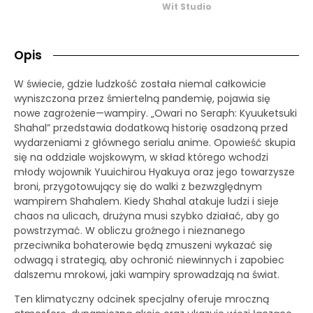
Wit Studio
Opis
W świecie, gdzie ludzkość została niemal całkowicie
wyniszczona przez śmiertelną pandemię, pojawia się
nowe zagrożenie—wampiry. „Owari no Seraph: Kyuuketsuki
Shahal” przedstawia dodatkową historię osadzoną przed
wydarzeniami z głównego serialu anime. Opowieść skupia
się na oddziale wojskowym, w skład którego wchodzi
młody wojownik Yuuichirou Hyakuya oraz jego towarzysze
broni, przygotowujący się do walki z bezwzględnym
wampirem Shahalem. Kiedy Shahal atakuje ludzi i sieje
chaos na ulicach, drużyna musi szybko działać, aby go
powstrzymać. W obliczu groźnego i nieznanego
przeciwnika bohaterowie będą zmuszeni wykazać się
odwagą i strategią, aby ochronić niewinnych i zapobiec
dalszemu mrokowi, jaki wampiry sprowadzają na świat.
Ten klimatyczny odcinek specjalny oferuje mroczną