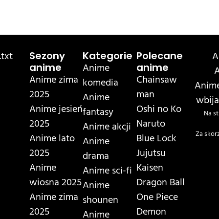
txt
A
Sezony
Kategorie
Polecane
Anime
anime
anime
A
Anime zima
Chainsaw
komedia
Anime
2025
man
Anime
wbija
Anime jesień
Oshi no Ko
fantasy
Na st
2025
Naruto
Anime akcji
Za skor
Anime lato
Blue Lock
Anime
2025
Jujutsu
drama
Anime
Kaisen
Anime sci-fi
wiosna 2025
Dragon Ball
Anime
Anime zima
One Piece
shounen
2025
Demon
Anime