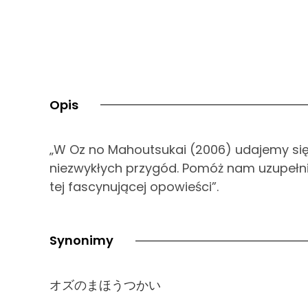
Opis
„W Oz no Mahoutsukai (2006) udajemy si
niezwykłych przygód. Pomóż nam uzupeł
tej fascynującej opowieści”.
Synonimy
オズのまほうつかい