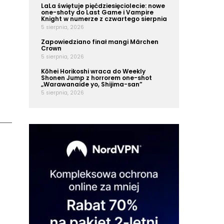
LaLa świętuje pięćdziesięciolecie: nowe
one-shoty do Last Game i Vampire
Knight w numerze z czwartego sierpnia
5 sierpnia, 2026
Zapowiedziano finał mangi Märchen
Crown
5 sierpnia, 2026
Kōhei Horikoshi wraca do Weekly
Shonen Jump z horrorem one-shot
„Warawanaide yo, Shijima-san”
5 sierpnia, 2026