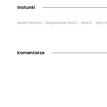
Gatunki
-
-
-
świat fantasy
bezpieczne treści
dzieci
fairy t
Komentarze