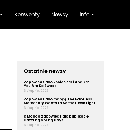
 ⏷
Konwenty
Newsy
Info ⏷
Ostatnie newsy
Zapowiedziano koniec serii And Yet,
You Are So Sweet
6 sierpnia, 2026
Zapowiedziano mangę The Faceless
Mercenary Wants to Settle Down Light
6 sierpnia, 2026
K Manga zapowiedziało publikację
Dazzling Spring Days
6 sierpnia, 2026