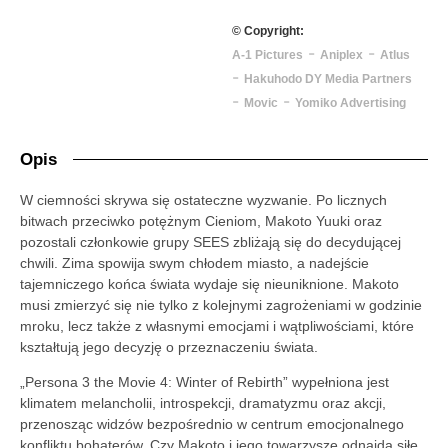
© Copyright:
-
-
A-1 Pictures
Aniplex
Atlus
-
Hakuhodo DY Media Partners
-
-
Movic
Yomiko Advertising
Opis
W ciemności skrywa się ostateczne wyzwanie. Po licznych
bitwach przeciwko potężnym Cieniom, Makoto Yuuki oraz
pozostali członkowie grupy SEES zbliżają się do decydującej
chwili. Zima spowija swym chłodem miasto, a nadejście
tajemniczego końca świata wydaje się nieuniknione. Makoto
musi zmierzyć się nie tylko z kolejnymi zagrożeniami w godzinie
mroku, lecz także z własnymi emocjami i wątpliwościami, które
kształtują jego decyzję o przeznaczeniu świata.
„Persona 3 the Movie 4: Winter of Rebirth” wypełniona jest
klimatem melancholii, introspekcji, dramatyzmu oraz akcji,
przenosząc widzów bezpośrednio w centrum emocjonalnego
konfliktu bohaterów. Czy Makoto i jego towarzysze odnajdą siłę,