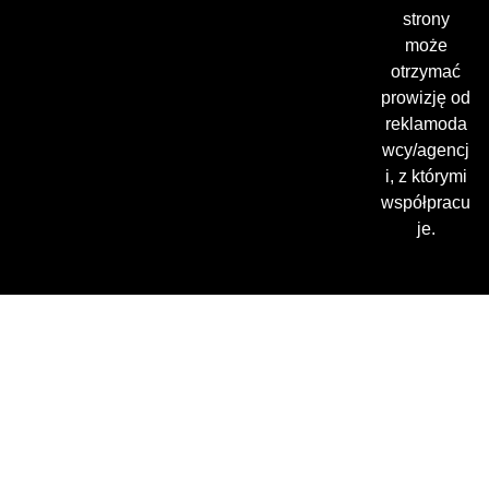
strony
może
otrzymać
prowizję od
reklamoda
wcy/agencj
i, z którymi
współpracu
je.
Gdzie oglądać? (beta)
Pamiętaj, że możesz użyć
VPN i ominąć blokadę
regionalną!
*Polecana promocja na