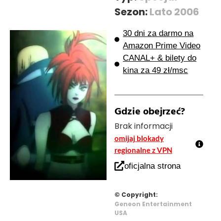
Sezon:
Lato 2006
30 dni za darmo na
Amazon Prime Video
CANAL+ & bilety do
kina za 49 zł/msc
Gdzie obejrzeć?
Brak informacji
omijaj blokady
regionalne z VPN
oficjalna strona
© Copyright:
Geneon Entertainment
USA