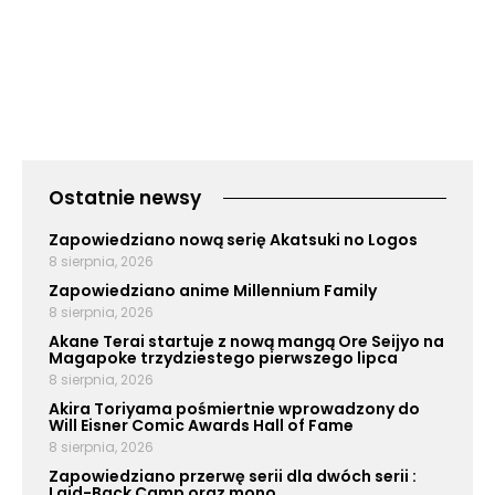
Ostatnie newsy
Zapowiedziano nową serię Akatsuki no Logos
8 sierpnia, 2026
Zapowiedziano anime Millennium Family
8 sierpnia, 2026
Akane Terai startuje z nową mangą Ore Seijyo na
Magapoke trzydziestego pierwszego lipca
8 sierpnia, 2026
Akira Toriyama pośmiertnie wprowadzony do
Will Eisner Comic Awards Hall of Fame
8 sierpnia, 2026
Zapowiedziano przerwę serii dla dwóch serii :
Laid-Back Camp oraz mono