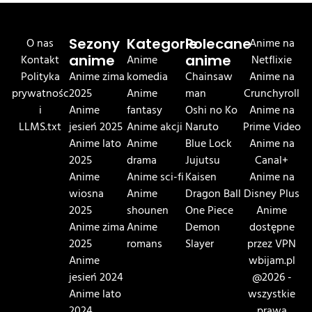
O nas
Sezony
Kategorie
Polecane
Anime na
Kontakt
anime
Anime
anime
Netflixie
Polityka
Anime zima
komedia
Chainsaw
Anime na
prywatnośc
2025
Anime
man
Crunchyroll
i
Anime
fantasy
Oshi no Ko
Anime na
LLMS.txt
jesień 2025
Anime akcji
Naruto
Prime Video
Anime lato
Anime
Blue Lock
Anime na
2025
drama
Jujutsu
Canal+
Anime
Anime sci-fi
Kaisen
Anime na
wiosna
Anime
Dragon Ball
Disney Plus
2025
shounen
One Piece
Anime
Anime zima
Anime
Demon
dostępne
2025
romans
Slayer
przez VPN
Anime
wbijam.pl
jesień 2024
@2026 -
Anime lato
wszystkie