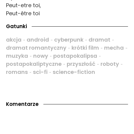
Peut-etre toi,
Peut-être toi
Gatunki
akcja
android
cyberpunk
dramat
-
-
-
-
dramat romantyczny
krótki film
mecha
-
-
-
muzyka
nowy
postapokalipsa
-
-
-
postapokaliptyczne
przyszłość
roboty
-
-
-
romans
sci-fi
science-fiction
-
-
Komentarze