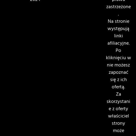
2024
prawa
zastrzeżone
.
Na stronie
występują
linki
afiliacyjne.
Po
kliknięciu w
nie możesz
zapoznać
się z ich
ofertą.
Za
skorzystani
e z oferty
właściciel
strony
może