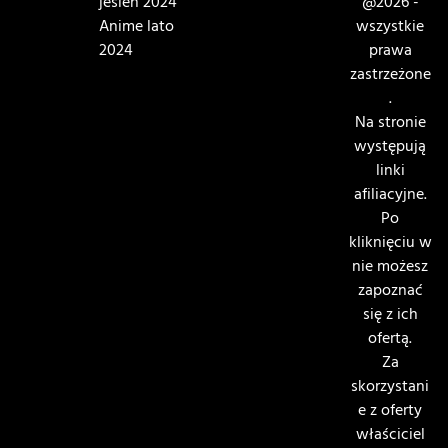
jesień 2024
@2026 -
Anime lato
wszystkie
2024
prawa
zastrzeżone
.
Na stronie
występują
linki
afiliacyjne.
Po
kliknięciu w
nie możesz
zapoznać
się z ich
ofertą.
Za
skorzystani
e z oferty
właściciel