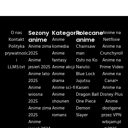
O nas
Sezony
Kategorie
Polecane
Anime na
Kontakt
anime
Anime
anime
Netflixie
Polityka
Anime zima
komedia
Chainsaw
Anime na
prywatnośc
2025
Anime
man
Crunchyroll
i
Anime
fantasy
Oshi no Ko
Anime na
LLMS.txt
jesień 2025
Anime akcji
Naruto
Prime Video
Anime lato
Anime
Blue Lock
Anime na
2025
drama
Jujutsu
Canal+
Anime
Anime sci-fi
Kaisen
Anime na
wiosna
Anime
Dragon Ball
Disney Plus
2025
shounen
One Piece
Anime
Anime zima
Anime
Demon
dostępne
2025
romans
Slayer
przez VPN
Anime
wbijam.pl