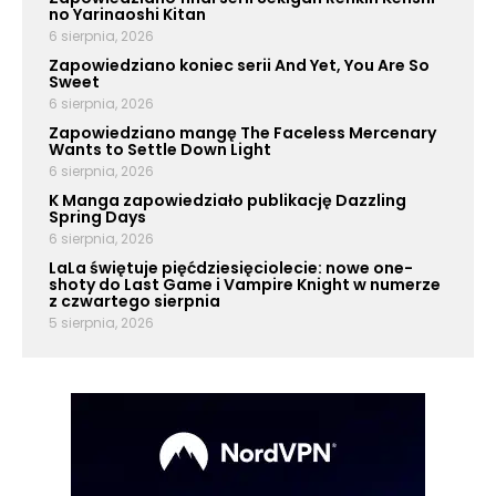
no Yarinaoshi Kitan
6 sierpnia, 2026
Zapowiedziano koniec serii And Yet, You Are So
Sweet
6 sierpnia, 2026
Zapowiedziano mangę The Faceless Mercenary
Wants to Settle Down Light
6 sierpnia, 2026
K Manga zapowiedziało publikację Dazzling
Spring Days
6 sierpnia, 2026
LaLa świętuje pięćdziesięciolecie: nowe one-
shoty do Last Game i Vampire Knight w numerze
z czwartego sierpnia
5 sierpnia, 2026