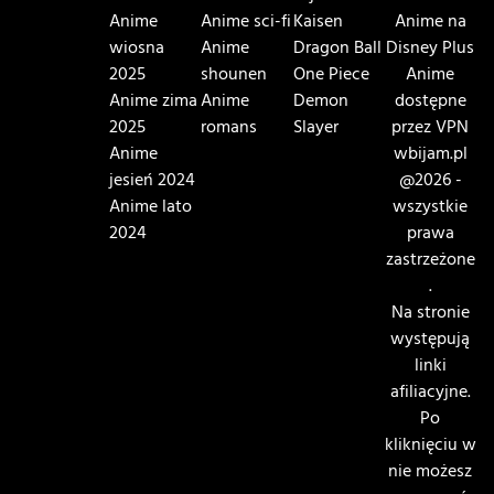
Anime
Anime sci-fi
Kaisen
Anime na
wiosna
Anime
Dragon Ball
Disney Plus
2025
shounen
One Piece
Anime
Anime zima
Anime
Demon
dostępne
2025
romans
Slayer
przez VPN
Anime
wbijam.pl
jesień 2024
@2026 -
Anime lato
wszystkie
2024
prawa
zastrzeżone
.
Na stronie
występują
linki
afiliacyjne.
Po
kliknięciu w
nie możesz