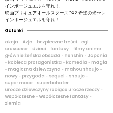
インボージュエルを守れ！,
映画プリキュアオールスターズDX2 希望の光☆レ
インボージュエルを守れ！
Gatunki
akcja
Azja
bezpieczne treści
cgi
-
-
-
-
crossover
dzieci
fantasy
filmy anime
-
-
-
-
głównie żeńska obsada
henshin
Japonia
-
-
kobieca protagonistka
komedia
magia
-
-
-
magiczna dziewczyna
mahou shoujo
-
-
-
nowy
przygoda
sequel
shoujo
-
-
-
-
super moce
superbohater
-
-
urocze dziewczyny robiące urocze rzeczy
-
współczesne
współczesne fantasy
-
-
ziemia