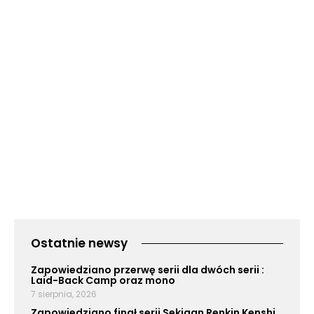
Ostatnie newsy
Zapowiedziano przerwę serii dla dwóch serii :
Laid-Back Camp oraz mono
7 sierpnia, 2026
Zapowiedziano finał serii Sekigan Renkin Kenshi