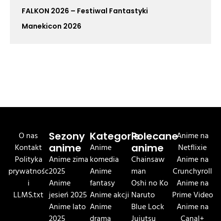
FALKON 2026 – Festiwal Fantastyki
Manekicon 2026
O nas
Sezony
Kategorie
Polecane
Anime na
Kontakt
anime
Anime
anime
Netflixie
Polityka
Anime zima
komedia
Chainsaw
Anime na
prywatnośc
2025
Anime
man
Crunchyroll
i
Anime
fantasy
Oshi no Ko
Anime na
LLMS.txt
jesień 2025
Anime akcji
Naruto
Prime Video
Anime lato
Anime
Blue Lock
Anime na
2025
drama
Jujutsu
Canal+