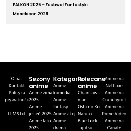
FALKON 2026 – Festiwal Fantastyki
Manekicon 2026
O nas
Sezony
Kategorie
Polecane
Anime na
Kontakt
anime
Anime
anime
Netflixie
Polityka
Anime zima
komedia
Chainsaw
Anime na
prywatnośc
2025
Anime
man
Crunchyroll
i
Anime
fantasy
Oshi no Ko
Anime na
LLMS.txt
jesień 2025
Anime akcji
Naruto
Prime Video
Anime lato
Anime
Blue Lock
Anime na
2025
drama
Jujutsu
Canal+