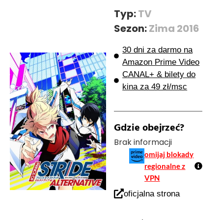
Typ:
TV
Sezon:
Zima 2016
30 dni za darmo na
Amazon Prime Video
CANAL+ & bilety do
kina za 49 zł/msc
Gdzie obejrzeć?
Brak informacji
omijaj blokady
regionalne z
VPN
oficjalna strona