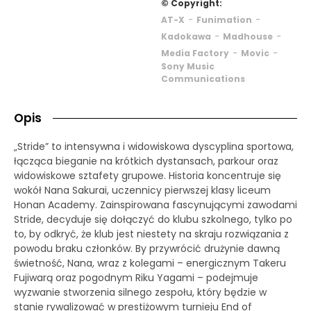
© Copyright:
-
-
AT-X
Funimation
-
-
Kadokawa
Madhouse
-
-
Media Factory
Movic
Sony Music
Communications
Opis
„Stride” to intensywna i widowiskowa dyscyplina sportowa,
łącząca bieganie na krótkich dystansach, parkour oraz
widowiskowe sztafety grupowe. Historia koncentruje się
wokół Nana Sakurai, uczennicy pierwszej klasy liceum
Honan Academy. Zainspirowana fascynującymi zawodami
Stride, decyduje się dołączyć do klubu szkolnego, tylko po
to, by odkryć, że klub jest niestety na skraju rozwiązania z
powodu braku członków. By przywrócić drużynie dawną
świetność, Nana, wraz z kolegami – energicznym Takeru
Fujiwarą oraz pogodnym Riku Yagami – podejmuje
wyzwanie stworzenia silnego zespołu, który będzie w
stanie rywalizować w prestiżowym turnieju End of