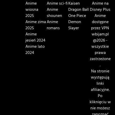
Anime
Anime sci-fi
Kaisen
Anime na
wiosna
Anime
Dragon Ball
Disney Plus
2025
shounen
One Piece
Anime
Anime zima
Anime
Demon
dostępne
2025
romans
Slayer
przez VPN
Anime
wbijam.pl
jesień 2024
@2026 -
Anime lato
wszystkie
2024
prawa
zastrzeżone
.
Na stronie
występują
linki
afiliacyjne.
Po
kliknięciu w
nie możesz
zapoznać