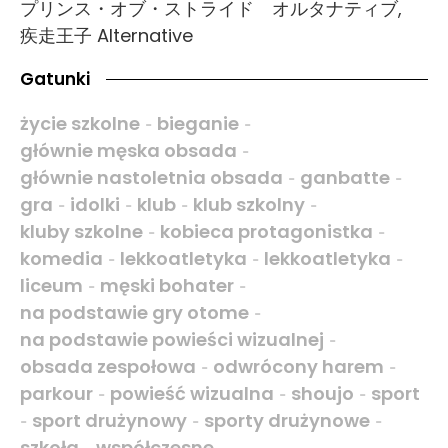
プリンス・オブ・ストライド オルタナティブ,
疾走王子 Alternative
Gatunki
życie szkolne
bieganie
-
-
głównie męska obsada
-
głównie nastoletnia obsada
ganbatte
-
-
gra
idolki
klub
klub szkolny
-
-
-
-
kluby szkolne
kobieca protagonistka
-
-
komedia
lekkoatletyka
lekkoatletyka
-
-
-
liceum
męski bohater
-
-
na podstawie gry otome
-
na podstawie powieści wizualnej
-
obsada zespołowa
odwrócony harem
-
-
parkour
powieść wizualna
shoujo
sport
-
-
-
sport drużynowy
sporty drużynowe
-
-
-
szkoła
współczesne