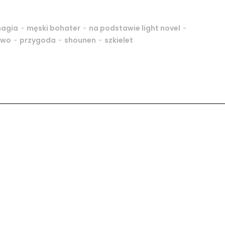
-
-
-
agia
męski bohater
na podstawie light novel
-
-
-
two
przygoda
shounen
szkielet