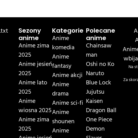
txt
A
Sezony
Kategorie
Polecane
Anime
anime
anime
A
Anime zima
Chainsaw
komedia
Anime
2025
man
Anime
wbija
Anime jesień
Oshi no Ko
fantasy
Na st
2025
Naruto
Anime akcji
Za skor
Anime lato
Blue Lock
Anime
2025
Jujutsu
drama
Anime
Kaisen
Anime sci-fi
wiosna 2025
Dragon Ball
Anime
Anime zima
One Piece
shounen
2025
Demon
Anime