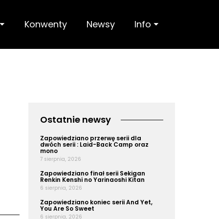
 ⏷
Konwenty
Newsy
Info ⏷
Ostatnie newsy
Zapowiedziano przerwę serii dla
dwóch serii : Laid-Back Camp oraz
mono
7 sierpnia, 2026
Zapowiedziano finał serii Sekigan
Renkin Kenshi no Yarinaoshi Kitan
6 sierpnia, 2026
Zapowiedziano koniec serii And Yet,
You Are So Sweet
6 sierpnia, 2026