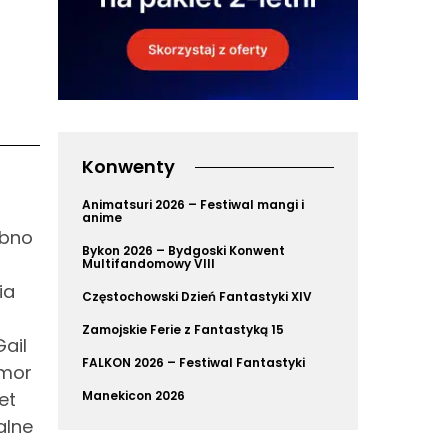
Konwenty
Animatsuri 2026 – Festiwal mangi i
anime
obno
Bykon 2026 – Bydgoski Konwent
Multifandomowy VIII
ia
Częstochowski Dzień Fantastyki XIV
Zamojskie Ferie z Fantastyką 15
ail
FALKON 2026 – Festiwal Fantastyki
umor
et
Manekicon 2026
alne