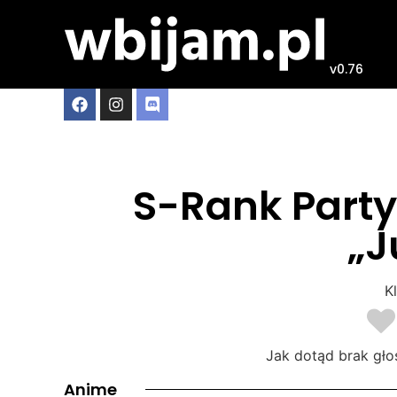
v0.76
S-Rank Party
„J
Kl
Jak dotąd brak gło
Anime