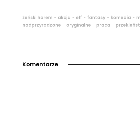
-
-
-
-
-
żeński harem
akcja
elf
fantasy
komedia
m
-
-
-
nadprzyrodzone
oryginalne
praca
przekleńs
Komentarze