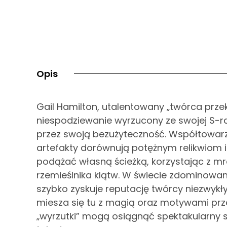
Opis
Gail Hamilton, utalentowany „twórca przek
niespodziewanie wyrzucony ze swojej S-ra
przez swoją bezużyteczność. Współtowarzy
artefakty dorównują potężnym relikwiom 
podążać własną ścieżką, korzystając z mr
rzemieślnika klątw. W świecie zdominowany
szybko zyskuje reputację twórcy niezwyk
miesza się tu z magią oraz motywami prze
„wyrzutki” mogą osiągnąć spektakularny s