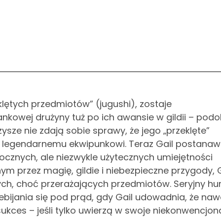
lętych przedmiotów” (jugushi), zostaje
nkowej drużyny tuż po ich awansie w gildii – pod
sze nie zdają sobie sprawy, że jego „przeklęte”
i legendarnemu ekwipunkowi. Teraz Gail postanaw
ocznych, ale niezwykle użytecznych umiejętności
m przez magię, gildie i niebezpieczne przygody, G
łych, choć przerażających przedmiotów. Seryjny h
bijania się pod prąd, gdy Gail udowadnia, że naw
ukces – jeśli tylko uwierzą w swoje niekonwencjon