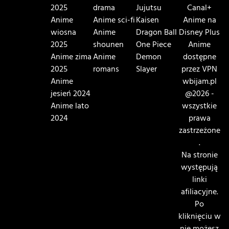
2025
drama
Jujutsu
Canal+
Anime
Anime sci-fi
Kaisen
Anime na
wiosna
Anime
Dragon Ball
Disney Plus
2025
shounen
One Piece
Anime
Anime zima
Anime
Demon
dostępne
2025
romans
Slayer
przez VPN
Anime
wbijam.pl
jesień 2024
@2026 -
Anime lato
wszystkie
2024
prawa
zastrzeżone
.
Na stronie
występują
linki
afiliacyjne.
Po
kliknięciu w