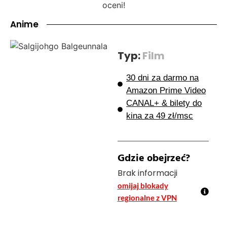
oceni!
Anime
Typ:
Film
30 dni za darmo na
Amazon Prime Video
CANAL+ & bilety do
kina za 49 zł/msc
Gdzie obejrzeć?
Brak informacji
omijaj blokady
regionalne z VPN