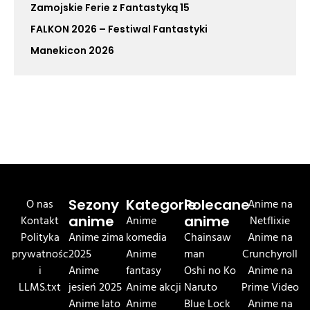
Zamojskie Ferie z Fantastyką 15
FALKON 2026 – Festiwal Fantastyki
Manekicon 2026
O nas
Sezony
Kategorie
Polecane
Anime na
Kontakt
anime
Anime
anime
Netflixie
Polityka
Anime zima
komedia
Chainsaw
Anime na
prywatnośc
2025
Anime
man
Crunchyroll
i
Anime
fantasy
Oshi no Ko
Anime na
LLMS.txt
jesień 2025
Anime akcji
Naruto
Prime Video
Anime lato
Anime
Blue Lock
Anime na