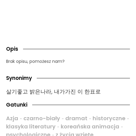
Opis
Brak opisu, pomożesz nam?
Synonimy
살기좋고 밝은나라, 내가가진 이 한표로
Gatunki
Azja
czarno-biały
dramat
historyczne
-
-
-
-
klasyka literatury
koreańska animacja
-
-
psychologiczne
z życia wzięte
-