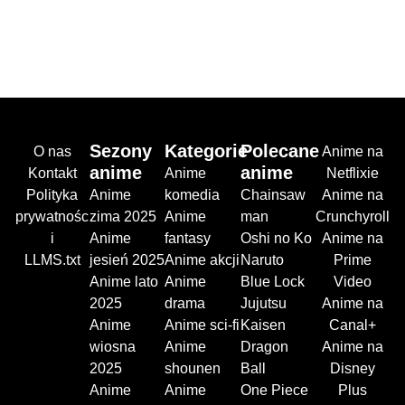
Sezony
Kategorie
Polecane
O nas
Anime na
anime
anime
Kontakt
Anime
Netflixie
Polityka
Anime
komedia
Chainsaw
Anime na
prywatnośc
zima 2025
Anime
man
Crunchyroll
i
Anime
fantasy
Oshi no Ko
Anime na
LLMS.txt
jesień 2025
Anime akcji
Naruto
Prime
Anime lato
Anime
Blue Lock
Video
2025
drama
Jujutsu
Anime na
Anime
Anime sci-fi
Kaisen
Canal+
wiosna
Anime
Dragon
Anime na
2025
shounen
Ball
Disney
Anime
Anime
One Piece
Plus