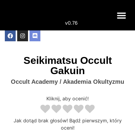
v0.76
Live odcinki
Najlepsze anime 
Seikimatsu Occult
Gakuin
Occult Academy / Akademia Okultyzmu
Kliknij, aby ocenić!
Jak dotąd brak głosów! Bądź pierwszym, który
oceni!