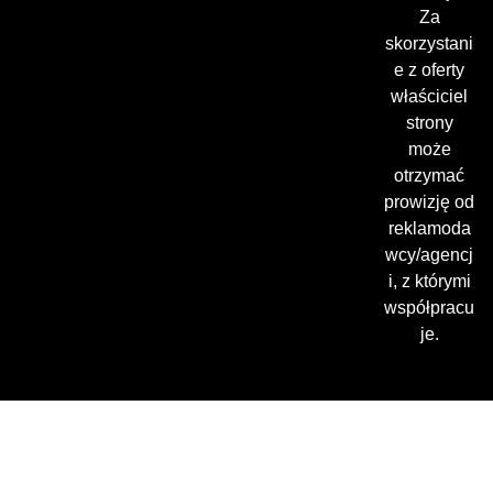
Za
skorzystani
e z oferty
właściciel
strony
może
otrzymać
prowizję od
reklamoda
wcy/agencj
i, z którymi
współpracu
je.
Gdzie oglądać? (beta)
Pamiętaj, że możesz użyć