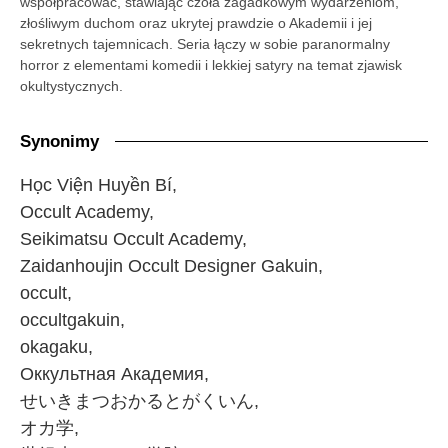
współpracować, stawiając czoła zagadkowym wydarzeniom,
złośliwym duchom oraz ukrytej prawdzie o Akademii i jej
sekretnych tajemnicach. Seria łączy w sobie paranormalny
horror z elementami komedii i lekkiej satyry na temat zjawisk
okultystycznych.
Synonimy
Học Viện Huyền Bí,
Occult Academy,
Seikimatsu Occult Academy,
Zaidanhoujin Occult Designer Gakuin,
occult,
occultgakuin,
okagaku,
Оккультная Академия,
せいきまつおかるとがくいん,
オカ学,