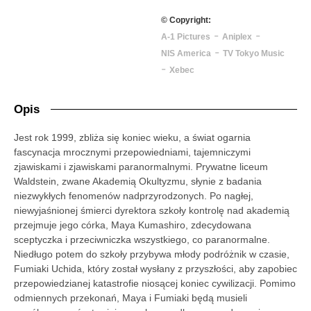
© Copyright:
-
-
A-1 Pictures
Aniplex
-
NIS America
TV Tokyo Music
-
Xebec
Opis
Jest rok 1999, zbliża się koniec wieku, a świat ogarnia
fascynacja mrocznymi przepowiedniami, tajemniczymi
zjawiskami i zjawiskami paranormalnymi. Prywatne liceum
Waldstein, zwane Akademią Okultyzmu, słynie z badania
niezwykłych fenomenów nadprzyrodzonych. Po nagłej,
niewyjaśnionej śmierci dyrektora szkoły kontrolę nad akademią
przejmuje jego córka, Maya Kumashiro, zdecydowana
sceptyczka i przeciwniczka wszystkiego, co paranormalne.
Niedługo potem do szkoły przybywa młody podróżnik w czasie,
Fumiaki Uchida, który został wysłany z przyszłości, aby zapobiec
przepowiedzianej katastrofie niosącej koniec cywilizacji. Pomimo
odmiennych przekonań, Maya i Fumiaki będą musieli