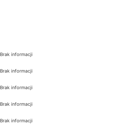
VPN i ominąć blokadę
regionalną!
*Polecana promocja na
VPN
Polska
Brak informacji
USA
Brak informacji
Wielka Brytania
Brak informacji
Kanada
Brak informacji
Australia
Brak informacji