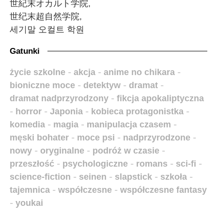
世紀末オカルト学院,
世纪末超自然学院,
세기말 오컬트 학원
Gatunki
życie szkolne
-
akcja
-
anime no chikara
-
bioniczne moce
-
detektyw
-
dramat
-
dramat nadprzyrodzony
-
fikcja apokaliptyczna
-
horror
-
Japonia
-
kobieca protagonistka
-
komedia
-
magia
-
manipulacja czasem
-
męski bohater
-
moce psi
-
nadprzyrodzone
-
nowy
-
oryginalne
-
podróż w czasie
-
przeszłość
-
psychologiczne
-
romans
-
sci-fi
-
science-fiction
-
seinen
-
slapstick
-
szkoła
-
tajemnica
-
współczesne
-
współczesne fantasy
-
youkai