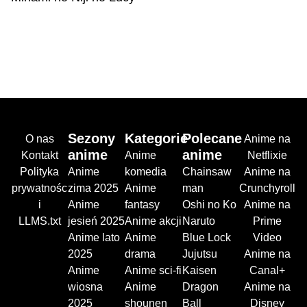
Sezony
Kategorie
Polecane
O nas
Anime na
anime
anime
Kontakt
Anime
Netflixie
Polityka
Anime
komedia
Chainsaw
Anime na
prywatnośc
zima 2025
Anime
man
Crunchyroll
i
Anime
fantasy
Oshi no Ko
Anime na
LLMS.txt
jesień 2025
Anime akcji
Naruto
Prime
Anime lato
Anime
Blue Lock
Video
2025
drama
Jujutsu
Anime na
Anime
Anime sci-fi
Kaisen
Canal+
wiosna
Anime
Dragon
Anime na
2025
shounen
Ball
Disney