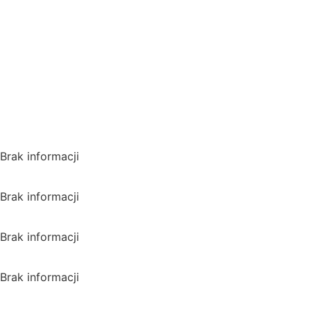
Pamiętaj, że możesz użyć
VPN i ominąć blokadę
regionalną!
*Polecana promocja na
VPN
Polska
Brak informacji
USA
Brak informacji
Wielka Brytania
Brak informacji
Kanada
Brak informacji
Australia