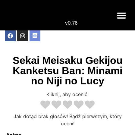
v0.76
Live odcinki
Najlepsze anime 
Sekai Meisaku Gekijou
Kanketsu Ban: Minami
no Niji no Lucy
Kliknij, aby ocenić!
Jak dotąd brak głosów! Bądź pierwszym, który
oceni!