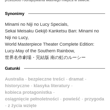
Synonimy
Minami no Niji no Lucy Specials,
Sekai Meisaku Gekijō Kanketsu Ban: Minami no
Niji no Lucy,
World Masterpiece Theater Complete Edition:
Lucy-May of the Southern Rainbow,
世界名作劇場・完結版 南の虹のルーシー
Gatunki
Australia
-
bezpieczne treści
-
dramat
-
historyczne
-
klasyka literatury
-
kobieca protagonistka
-
osiągnięcie pełnoletności
-
powieść
-
przygoda
-
z życia wzięte