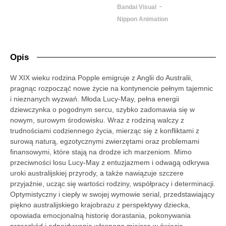
-
Bandai Visual
Nippon Animation
Opis
W XIX wieku rodzina Popple emigruje z Anglii do Australii,
pragnąc rozpocząć nowe życie na kontynencie pełnym tajemnic
i nieznanych wyzwań. Młoda Lucy-May, pełna energii
dziewczynka o pogodnym sercu, szybko zadomawia się w
nowym, surowym środowisku. Wraz z rodziną walczy z
trudnościami codziennego życia, mierząc się z konfliktami z
surową naturą, egzotycznymi zwierzętami oraz problemami
finansowymi, które stają na drodze ich marzeniom. Mimo
przeciwności losu Lucy-May z entuzjazmem i odwagą odkrywa
uroki australijskiej przyrody, a także nawiązuje szczere
przyjaźnie, ucząc się wartości rodziny, współpracy i determinacji.
Optymistyczny i ciepły w swojej wymowie serial, przedstawiający
piękno australijskiego krajobrazu z perspektywy dziecka,
opowiada emocjonalną historię dorastania, pokonywania
przeszkód i odnajdywania własnego miejsca w świecie.