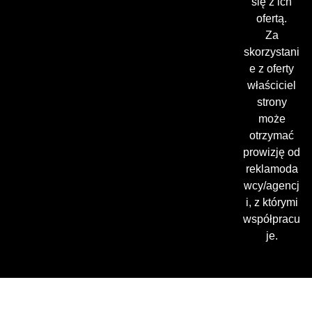
się z ich
ofertą.
Za
skorzystani
e z oferty
właściciel
strony
może
otrzymać
prowizję od
reklamoda
wcy/agencj
i, z którymi
współpracu
je.
Gdzie oglądać? (beta)