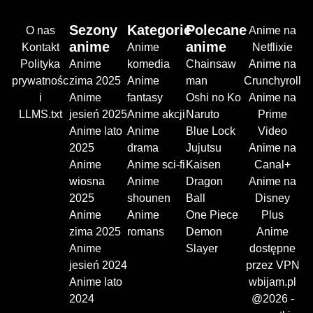
Sezony
Kategorie
Polecane
O nas
Anime na
anime
anime
Kontakt
Anime
Netflixie
Polityka
Anime
komedia
Chainsaw
Anime na
prywatnośc
zima 2025
Anime
man
Crunchyroll
i
Anime
fantasy
Oshi no Ko
Anime na
LLMS.txt
jesień 2025
Anime akcji
Naruto
Prime
Anime lato
Anime
Blue Lock
Video
2025
drama
Jujutsu
Anime na
Anime
Anime sci-fi
Kaisen
Canal+
wiosna
Anime
Dragon
Anime na
2025
shounen
Ball
Disney
Anime
Anime
One Piece
Plus
zima 2025
romans
Demon
Anime
Anime
Slayer
dostępne
jesień 2024
przez VPN
Anime lato
wbijam.pl
2024
@2026 -