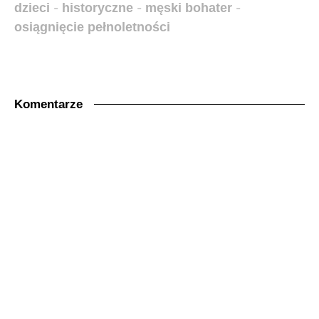
dzieci
-
historyczne
-
męski bohater
-
osiągnięcie pełnoletności
Komentarze