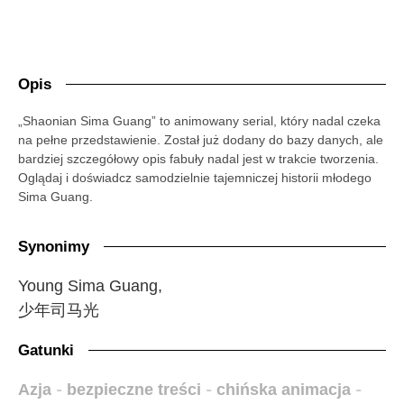
Opis
„Shaonian Sima Guang” to animowany serial, który nadal czeka
na pełne przedstawienie. Został już dodany do bazy danych, ale
bardziej szczegółowy opis fabuły nadal jest w trakcie tworzenia.
Oglądaj i doświadcz samodzielnie tajemniczej historii młodego
Sima Guang.
Synonimy
Young Sima Guang,
少年司马光
Gatunki
Azja
-
bezpieczne treści
-
chińska animacja
-