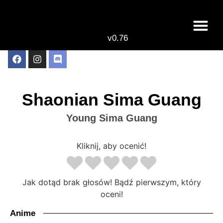
v0.76
Live odcinki
Najlepsze anime 
Shaonian Sima Guang
Young Sima Guang
Kliknij, aby ocenić!
Jak dotąd brak głosów! Bądź pierwszym, który
oceni!
Anime