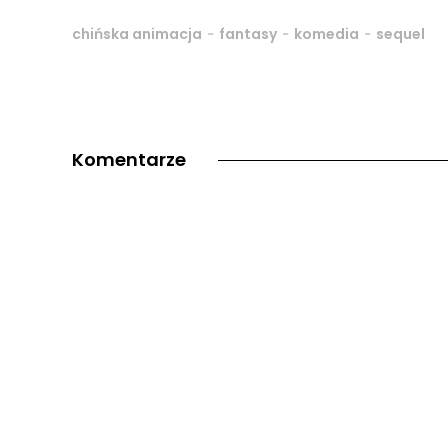
-
-
-
chińska animacja
fantasy
komedia
sequel
Komentarze