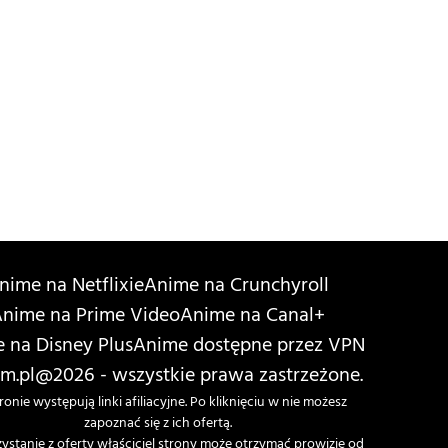
nime na Netflixie
Anime na Crunchyroll
nime na Prime Video
Anime na Canal+
 na Disney Plus
Anime dostępne przez VPN
m.pl
@2026 - wszystkie prawa zastrzeżone.
ronie występują linki afiliacyjne. Po kliknięciu w nie możesz
zapoznać się z ich ofertą.
zystanie z oferty właściciel strony może otrzymać prowizję od