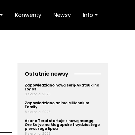
 ⏷
Konwenty
Newsy
Info ⏷
Ostatnie newsy
Zapowiedziano nową serię Akatsuki no
Logos
8 sierpnia, 2026
Zapowiedziano anime Millennium
Family
8 sierpnia, 2026
Akane Terai startuje z nową mangą
Ore Seijyo na Magapoke trzydziestego
pierwszego lipca
8 sierpnia, 2026