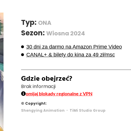
Typ:
ONA
Sezon:
Wiosna 2024
30 dni za darmo na Amazon Prime Video
CANAL+ & bilety do kina za 49 zł/msc
Gdzie obejrzeć?
Brak informacji
omijaj blokady regionalne z VPN
© Copyright:
-
Shengying Animation
TiMi Studio Group