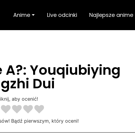
Anime ⏷
Live odcinki
Najlepsze anime
 A?: Youqiubiying
gzhi Dui
iknij, aby ocenić!
sów! Bądź pierwszym, który oceni!