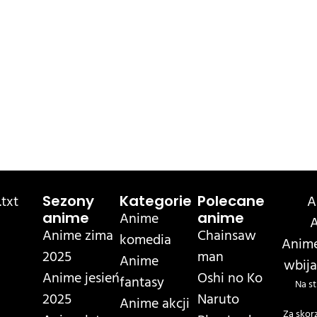
txt
A
Sezony
Kategorie
Polecane
Anime
anime
anime
A
Anime zima
Chainsaw
komedia
Anime
2025
man
Anime
wbija
Anime jesień
Oshi no Ko
fantasy
Na st
2025
Naruto
Anime akcji
Za skor