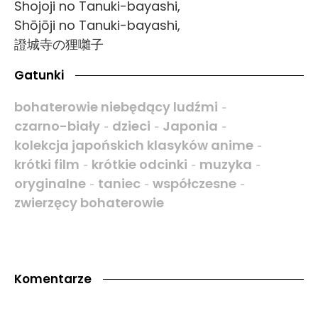
Shojoji no Tanuki-bayashi,
Shōjōji no Tanuki-bayashi,
證城寺の狸囃子
Gatunki
bohaterowie niebędący ludźmi
-
czarno-biały
dzieci
Japonia
-
-
-
kolekcja japońskich klasyków anime
-
krótki film
krótkie odcinki
muzyka
-
-
-
oryginalne
taniec
współczesne
-
-
-
zwierzęcy bohaterowie
Komentarze