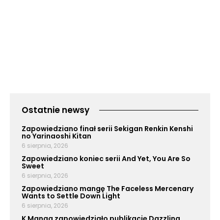
Ostatnie newsy
Zapowiedziano finał serii Sekigan Renkin Kenshi
no Yarinaoshi Kitan
6 sierpnia, 2026
Zapowiedziano koniec serii And Yet, You Are So
Sweet
6 sierpnia, 2026
Zapowiedziano mangę The Faceless Mercenary
Wants to Settle Down Light
6 sierpnia, 2026
K Manga zapowiedziało publikację Dazzling