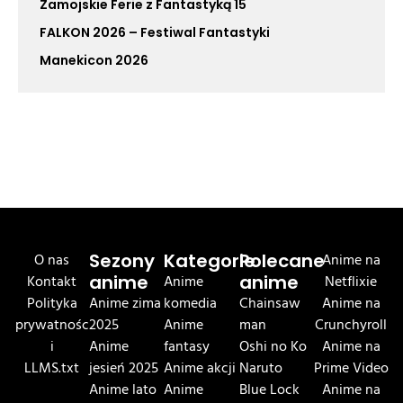
Zamojskie Ferie z Fantastyką 15
FALKON 2026 – Festiwal Fantastyki
Manekicon 2026
O nas
Sezony
Kategorie
Polecane
Anime na
Kontakt
anime
Anime
anime
Netflixie
Polityka
Anime zima
komedia
Chainsaw
Anime na
prywatnośc
2025
Anime
man
Crunchyroll
i
Anime
fantasy
Oshi no Ko
Anime na
LLMS.txt
jesień 2025
Anime akcji
Naruto
Prime Video
Anime lato
Anime
Blue Lock
Anime na