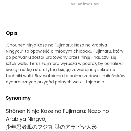
Toei Animation
Opis
„Shounen Ninja Kaze no Fujimaru: Nazo no Arabiya
Ningyou” to opowieść o młodym chłopaku Fujimaru, który
po porwaniu został uratowany przez ninję i nauczył się
sztuk walki. Teraz Fujimaru wyrusza w podróż, by odnaleźć
swoją matkę i starożytną księgę zawierającą sekretne
techniki walki. Bez wątpienia to anime zadowoli miłośników
dynamicznych przygód pełnych walki i tajemnic.
Synonimy
Shōnen Ninja Kaze no Fujimaru: Nazo no
Arabiya Ningyō,
少年忍者風のフジ丸 謎のアラビヤ人形