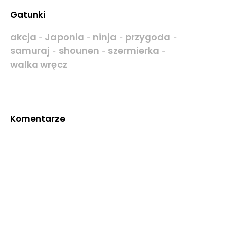
Gatunki
akcja
Japonia
ninja
przygoda
-
-
-
-
samuraj
shounen
szermierka
-
-
-
walka wręcz
Komentarze