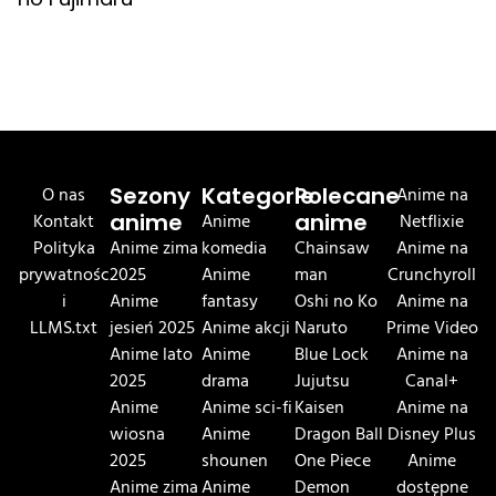
O nas
Sezony
Kategorie
Polecane
Anime na
Kontakt
anime
Anime
anime
Netflixie
Polityka
Anime zima
komedia
Chainsaw
Anime na
prywatnośc
2025
Anime
man
Crunchyroll
i
Anime
fantasy
Oshi no Ko
Anime na
LLMS.txt
jesień 2025
Anime akcji
Naruto
Prime Video
Anime lato
Anime
Blue Lock
Anime na
2025
drama
Jujutsu
Canal+
Anime
Anime sci-fi
Kaisen
Anime na
wiosna
Anime
Dragon Ball
Disney Plus
2025
shounen
One Piece
Anime
Anime zima
Anime
Demon
dostępne