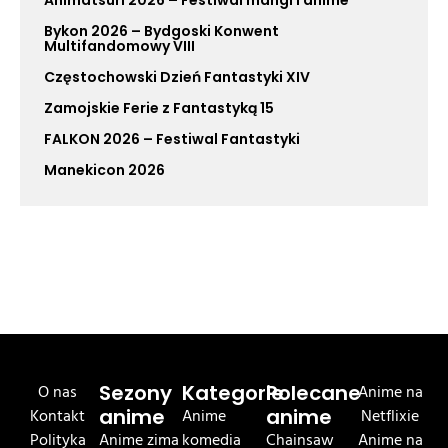
Animatsuri 2026 – Festiwal mangi i anime
Bykon 2026 – Bydgoski Konwent
Multifandomowy VIII
Częstochowski Dzień Fantastyki XIV
Zamojskie Ferie z Fantastyką 15
FALKON 2026 – Festiwal Fantastyki
Manekicon 2026
O nas
Sezony
Kategorie
Polecane
Anime na
Kontakt
anime
Anime
anime
Netflixie
Polityka
Anime zima
komedia
Chainsaw
Anime na