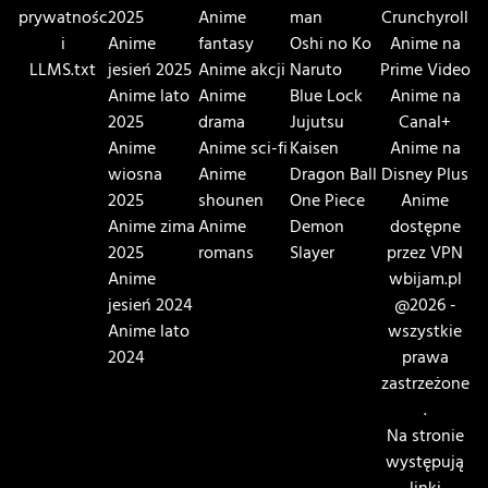
prywatnośc
2025
Anime
man
Crunchyroll
i
Anime
fantasy
Oshi no Ko
Anime na
LLMS.txt
jesień 2025
Anime akcji
Naruto
Prime Video
Anime lato
Anime
Blue Lock
Anime na
2025
drama
Jujutsu
Canal+
Anime
Anime sci-fi
Kaisen
Anime na
wiosna
Anime
Dragon Ball
Disney Plus
2025
shounen
One Piece
Anime
Anime zima
Anime
Demon
dostępne
2025
romans
Slayer
przez VPN
Anime
wbijam.pl
jesień 2024
@2026 -
Anime lato
wszystkie
2024
prawa
zastrzeżone
.
Na stronie
występują