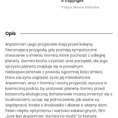
© Copyright:
Tokyo Movie Shinsha
Opis
Anpanman i jego przyjaciele stają przed kolejną
fascynującą przygodą, gdy poznają sympatyczne
stworzenie o imieniu Gomira, które pochodzi z odległej
planety. Gomira kocha czystość oraz porządek, ale jego
ojczysta planeta znajduje się w poważnym
niebezpieczeństwie z powodu ogromnej ilości śmieci,
która zaczyna zagrażać życiu jej mieszkańców.
Anpanman, wraz z Gomirą i resztą przyjaciół, wyrusza w
kosmiczną podróż, by uratować planetę Gomiry przed
katastrofą ekologiczną. Bohaterowie muszą zmierzyć się z
trudnościami, ucząc się jednocześnie, jak ważne są
współpraca, troska o środowisko i dbanie o własny dom.
Pełen ciepła, optymizmu i wartości edukacyjnych, film
„Sore Ike! Anpanman: Gomira no Hoshi” to historia