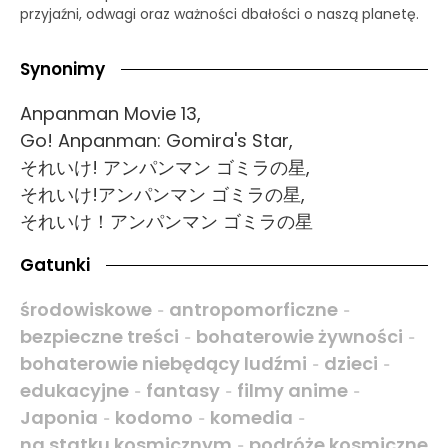
przyjaźni, odwagi oraz ważności dbałości o naszą planetę.
Synonimy
Anpanman Movie 13,
Go! Anpanman: Gomira's Star,
それいけ! アンパンマン ゴミラの星,
それいけ!アンパンマン ゴミラの星,
それいけ！アンパンマン ゴミラの星
Gatunki
środowiskowe
antropomorficzne
-
-
bezpieczne treści
bohaterowie żywności
-
-
bohaterowie niebędący ludźmi
dzieci
-
-
edukacyjne
fantasy
filmy anime
-
-
-
Japonia
kodomo
komedia
-
-
-
na statku kosmicznym
podróże kosmiczne
-