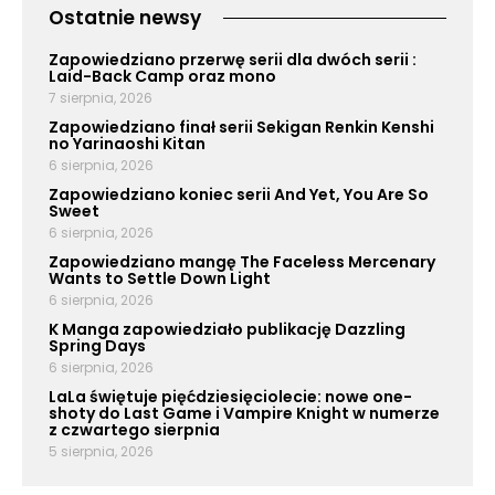
Ostatnie newsy
Zapowiedziano przerwę serii dla dwóch serii :
Laid-Back Camp oraz mono
7 sierpnia, 2026
Zapowiedziano finał serii Sekigan Renkin Kenshi
no Yarinaoshi Kitan
6 sierpnia, 2026
Zapowiedziano koniec serii And Yet, You Are So
Sweet
6 sierpnia, 2026
Zapowiedziano mangę The Faceless Mercenary
Wants to Settle Down Light
6 sierpnia, 2026
K Manga zapowiedziało publikację Dazzling
Spring Days
6 sierpnia, 2026
LaLa świętuje pięćdziesięciolecie: nowe one-
shoty do Last Game i Vampire Knight w numerze
z czwartego sierpnia
5 sierpnia, 2026