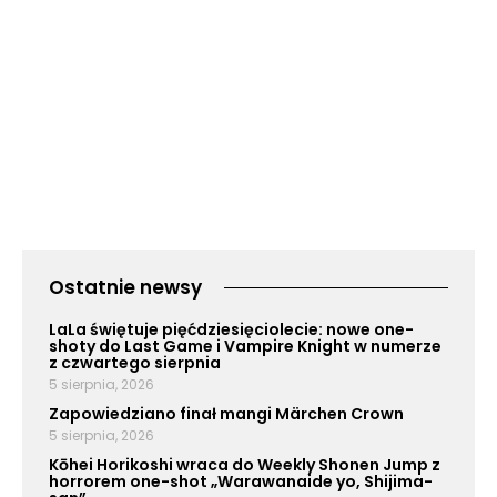
Ostatnie newsy
LaLa świętuje pięćdziesięciolecie: nowe one-
shoty do Last Game i Vampire Knight w numerze
z czwartego sierpnia
5 sierpnia, 2026
Zapowiedziano finał mangi Märchen Crown
5 sierpnia, 2026
Kōhei Horikoshi wraca do Weekly Shonen Jump z
horrorem one-shot „Warawanaide yo, Shijima-