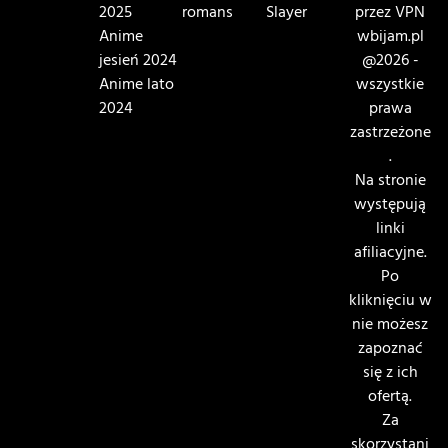
2025
romans
Slayer
przez VPN
Anime
wbijam.pl
jesień 2024
@2026 -
Anime lato
wszystkie
2024
prawa
zastrzeżone
.
Na stronie
występują
linki
afiliacyjne.
Po
kliknięciu w
nie możesz
zapoznać
się z ich
ofertą.
Za
skorzystani