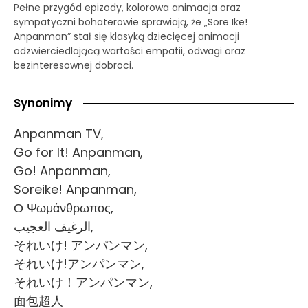
Pełne przygód epizody, kolorowa animacja oraz
sympatyczni bohaterowie sprawiają, że „Sore Ike!
Anpanman” stał się klasyką dziecięcej animacji
odzwierciedlającą wartości empatii, odwagi oraz
bezinteresownej dobroci.
Synonimy
Anpanman TV,
Go for It! Anpanman,
Go! Anpanman,
Soreike! Anpanman,
Ο Ψωμάνθρωπος,
الرغيف العجيب,
それいけ! アンパンマン,
それいけ!アンパンマン,
それいけ！アンパンマン,
面包超人