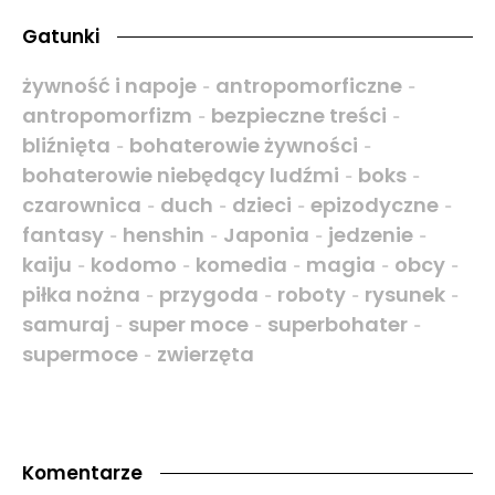
Gatunki
żywność i napoje
antropomorficzne
-
-
antropomorfizm
bezpieczne treści
-
-
bliźnięta
bohaterowie żywności
-
-
bohaterowie niebędący ludźmi
boks
-
-
czarownica
duch
dzieci
epizodyczne
-
-
-
-
fantasy
henshin
Japonia
jedzenie
-
-
-
-
kaiju
kodomo
komedia
magia
obcy
-
-
-
-
-
piłka nożna
przygoda
roboty
rysunek
-
-
-
-
samuraj
super moce
superbohater
-
-
-
supermoce
zwierzęta
-
Komentarze