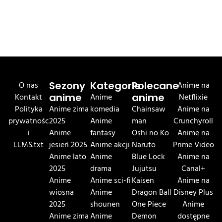
O nas
Sezony
Kategorie
Polecane
Anime na
Kontakt
anime
Anime
anime
Netflixie
Polityka
Anime zima
komedia
Chainsaw
Anime na
prywatnośc
2025
Anime
man
Crunchyroll
i
Anime
fantasy
Oshi no Ko
Anime na
LLMS.txt
jesień 2025
Anime akcji
Naruto
Prime Video
Anime lato
Anime
Blue Lock
Anime na
2025
drama
Jujutsu
Canal+
Anime
Anime sci-fi
Kaisen
Anime na
wiosna
Anime
Dragon Ball
Disney Plus
2025
shounen
One Piece
Anime
Anime zima
Anime
Demon
dostępne