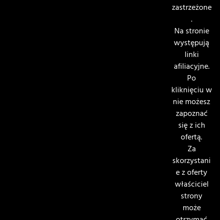
zastrzeżone
.
Na stronie
występują
linki
afiliacyjne.
Po
kliknięciu w
nie możesz
zapoznać
się z ich
ofertą.
Za
skorzystani
e z oferty
właściciel
strony
może