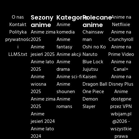
O nas
Sezony
Kategorie
Polecane
Anime na
Kontakt
anime
Anime
anime
Netflixie
Polityka
Anime zima
komedia
Chainsaw
Anime na
prywatnośc
2025
Anime
man
Crunchyroll
i
Anime
fantasy
Oshi no Ko
Anime na
LLMS.txt
jesień 2025
Anime akcji
Naruto
Prime Video
Anime lato
Anime
Blue Lock
Anime na
2025
drama
Jujutsu
Canal+
Anime
Anime sci-fi
Kaisen
Anime na
wiosna
Anime
Dragon Ball
Disney Plus
2025
shounen
One Piece
Anime
Anime zima
Anime
Demon
dostępne
2025
romans
Slayer
przez VPN
Anime
wbijam.pl
jesień 2024
@2026 -
Anime lato
wszystkie
2024
prawa