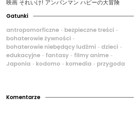
映画 それいけ! アンパンマン ハピーの大冒険
Gatunki
antropomorficzne
bezpieczne treści
-
-
bohaterowie żywności
-
bohaterowie niebędący ludźmi
dzieci
-
-
edukacyjne
fantasy
filmy anime
-
-
-
Japonia
kodomo
komedia
przygoda
-
-
-
Komentarze