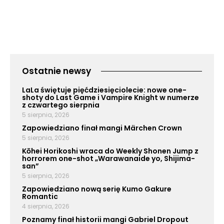
Ostatnie newsy
LaLa świętuje pięćdziesięciolecie: nowe one-
shoty do Last Game i Vampire Knight w numerze
z czwartego sierpnia
5 sierpnia, 2026
Zapowiedziano finał mangi Märchen Crown
5 sierpnia, 2026
Kōhei Horikoshi wraca do Weekly Shonen Jump z
horrorem one-shot „Warawanaide yo, Shijima-
san”
5 sierpnia, 2026
Zapowiedziano nową serię Kumo Gakure
Romantic
4 sierpnia, 2026
Poznamy finał historii mangi Gabriel Dropout