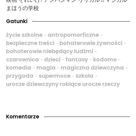
まほうの学校
Gatunki
życie szkolne
antropomorficzne
-
-
bezpieczne treści
bohaterowie żywności
-
-
bohaterowie niebędący ludźmi
-
czarownica
dzieci
fantasy
kodomo
-
-
-
-
komedia
magia
magiczna dziewczyna
-
-
-
przygoda
supermoce
szkoła
-
-
-
urocze dziewczyny robiące urocze rzeczy
Komentarze