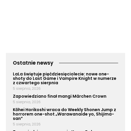
Ostatnie newsy
LaLa świętuje pięćdziesięciolecie: nowe one-
shoty do Last Game i Vampire Knight w numerze
z czwartego sierpnia
5 sierpnia, 2026
Zapowiedziano finał mangi Märchen Crown
5 sierpnia, 2026
Kōhei Horikoshi wraca do Weekly Shonen Jump z
horrorem one-shot „Warawanaide yo, Shijima-
san”
5 sierpnia, 2026