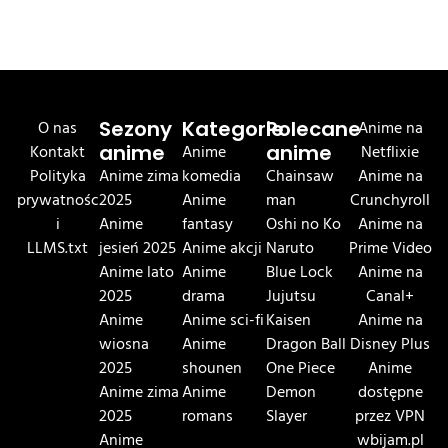
O nas
Sezony
Kategorie
Polecane
Anime na
Kontakt
anime
Anime
anime
Netflixie
Polityka
Anime zima
komedia
Chainsaw
Anime na
prywatnośc
2025
Anime
man
Crunchyroll
i
Anime
fantasy
Oshi no Ko
Anime na
LLMS.txt
jesień 2025
Anime akcji
Naruto
Prime Video
Anime lato
Anime
Blue Lock
Anime na
2025
drama
Jujutsu
Canal+
Anime
Anime sci-fi
Kaisen
Anime na
wiosna
Anime
Dragon Ball
Disney Plus
2025
shounen
One Piece
Anime
Anime zima
Anime
Demon
dostępne
2025
romans
Slayer
przez VPN
Anime
wbijam.pl