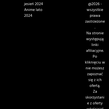
jesień 2024
@2026 -
Anime lato
wszystkie
2024
prawa
zastrzeżone
.
Na stronie
występują
linki
afiliacyjne.
Po
kliknięciu w
nie możesz
zapoznać
się z ich
ofertą.
Za
skorzystani
e z oferty