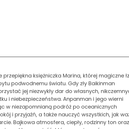
 przepiękna księżniczka Marina, której magiczne ł
bytu podwodnemu światu. Gdy zły Baikinman
zystać jej niezwykły dar do własnych, nikczemny
tku i niebezpieczeństwa. Anpanman i jego wierni
ając w niezapomnianą podróż po oceanicznych
okój i przyjaźń, a także nauczyć wszystkich, jak w
ie. Bajkowa atmosfera, ciepły, rodzinny ton ora