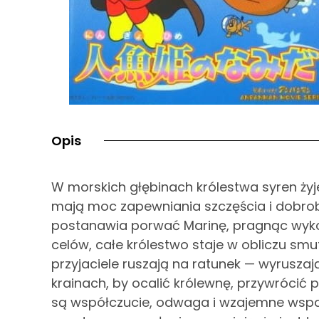
Opis
W morskich głębinach królestwa syren żyje
mają moc zapewniania szczęścia i dobro
postanawia porwać Marinę, pragnąc wykor
celów, całe królestwo staje w obliczu smu
przyjaciele ruszają na ratunek — wyrusz
krainach, by ocalić królewnę, przywrócić p
są współczucie, odwaga i wzajemne wsparc