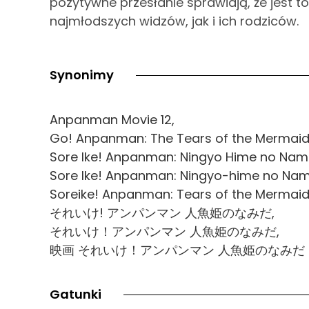
pozytywne przesłanie sprawiają, że jest 
najmłodszych widzów, jak i ich rodziców.
Synonimy
Anpanman Movie 12,
Go! Anpanman: The Tears of the Mermaid 
Sore Ike! Anpanman: Ningyo Hime no Nam
Sore Ike! Anpanman: Ningyo-hime no Nam
Soreike! Anpanman: Tears of the Mermaid 
それいけ! アンパンマン 人魚姫のなみだ,
それいけ！アンパンマン 人魚姫のなみだ,
映画 それいけ！アンパンマン 人魚姫のなみだ
Gatunki