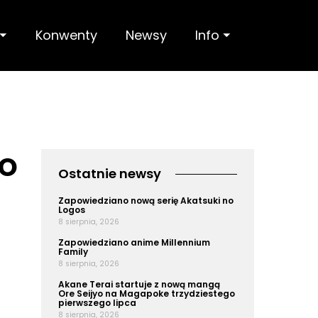
 ⏷
Konwenty
Newsy
Info ⏷
o
Ostatnie newsy
Zapowiedziano nową serię Akatsuki no
Logos
8 sierpnia, 2026
Zapowiedziano anime Millennium
Family
8 sierpnia, 2026
Akane Terai startuje z nową mangą
Ore Seijyo na Magapoke trzydziestego
pierwszego lipca
8 sierpnia, 2026