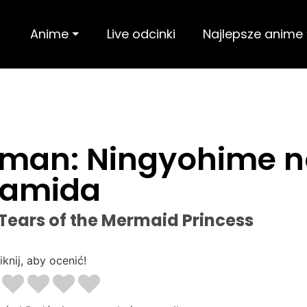
Anime ⏷
Live odcinki
Najlepsze anime
nman: Ningyohime n
amida
ears of the Mermaid Princess
iknij, aby ocenić!