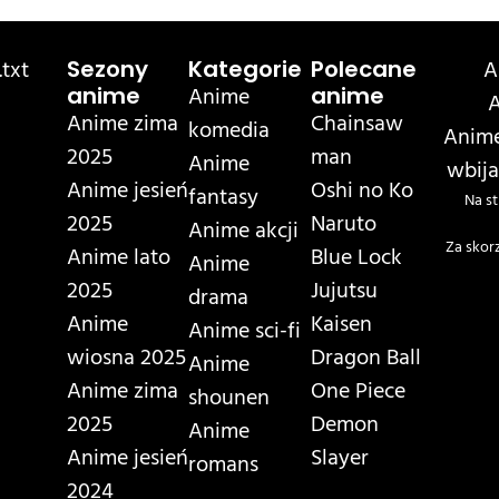
txt
A
Sezony
Kategorie
Polecane
Anime
anime
anime
A
Anime zima
Chainsaw
komedia
Anime
2025
man
Anime
wbija
Anime jesień
Oshi no Ko
fantasy
Na st
2025
Naruto
Anime akcji
Za skor
Anime lato
Blue Lock
Anime
2025
Jujutsu
drama
Anime
Kaisen
Anime sci-fi
wiosna 2025
Dragon Ball
Anime
Anime zima
One Piece
shounen
2025
Demon
Anime
Anime jesień
Slayer
romans
2024