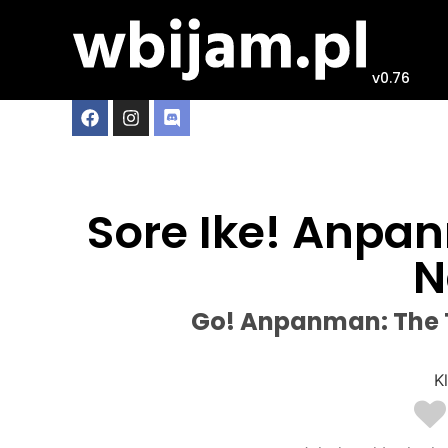
v0.76
Sore Ike! Anpa
N
Go! Anpanman: The T
Kl