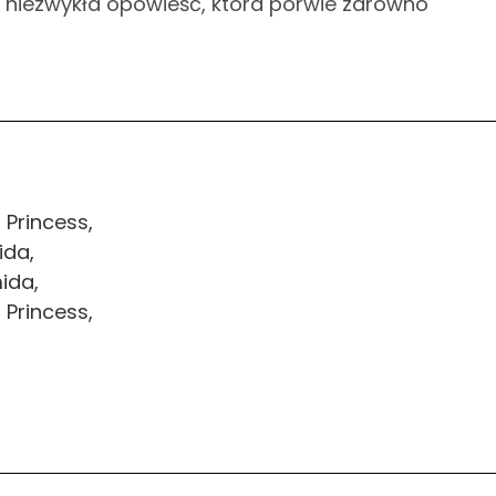
to niezwykła opowieść, która porwie zarówno
Princess,
ida,
ida,
Princess,