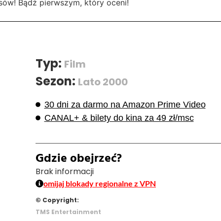
sów! Bądź pierwszym, który oceni!
Typ:
Film
Sezon:
Lato 2000
30 dni za darmo na Amazon Prime Video
CANAL+ & bilety do kina za 49 zł/msc
Gdzie obejrzeć?
Brak informacji
omijaj blokady regionalne z VPN
© Copyright:
TMS Entertainment