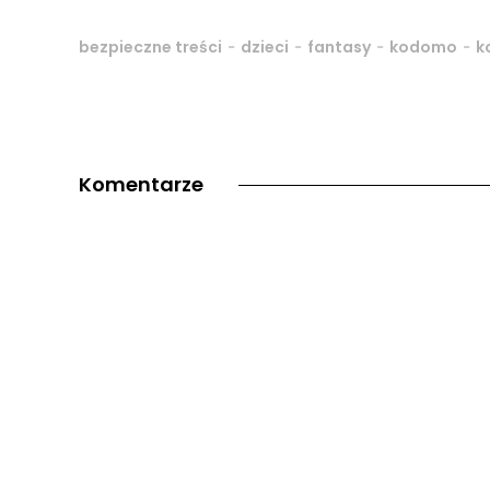
-
-
-
-
bezpieczne treści
dzieci
fantasy
kodomo
k
Komentarze