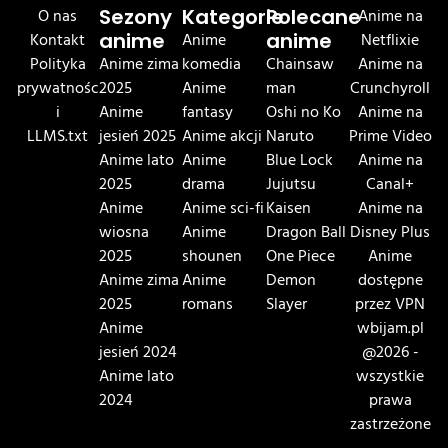
O nas
Sezony
Kategorie
Polecane
Anime na
Kontakt
anime
Anime
anime
Netflixie
Polityka
Anime zima
komedia
Chainsaw
Anime na
prywatnośc
2025
Anime
man
Crunchyroll
i
Anime
fantasy
Oshi no Ko
Anime na
LLMS.txt
jesień 2025
Anime akcji
Naruto
Prime Video
Anime lato
Anime
Blue Lock
Anime na
2025
drama
Jujutsu
Canal+
Anime
Anime sci-fi
Kaisen
Anime na
wiosna
Anime
Dragon Ball
Disney Plus
2025
shounen
One Piece
Anime
Anime zima
Anime
Demon
dostępne
2025
romans
Slayer
przez VPN
Anime
wbijam.pl
jesień 2024
@2026 -
Anime lato
wszystkie
2024
prawa
zastrzeżone