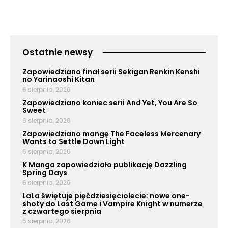
Ostatnie newsy
Zapowiedziano finał serii Sekigan Renkin Kenshi
no Yarinaoshi Kitan
6 sierpnia, 2026
Zapowiedziano koniec serii And Yet, You Are So
Sweet
6 sierpnia, 2026
Zapowiedziano mangę The Faceless Mercenary
Wants to Settle Down Light
6 sierpnia, 2026
K Manga zapowiedziało publikację Dazzling
Spring Days
6 sierpnia, 2026
LaLa świętuje pięćdziesięciolecie: nowe one-
shoty do Last Game i Vampire Knight w numerze
z czwartego sierpnia
5 sierpnia, 2026