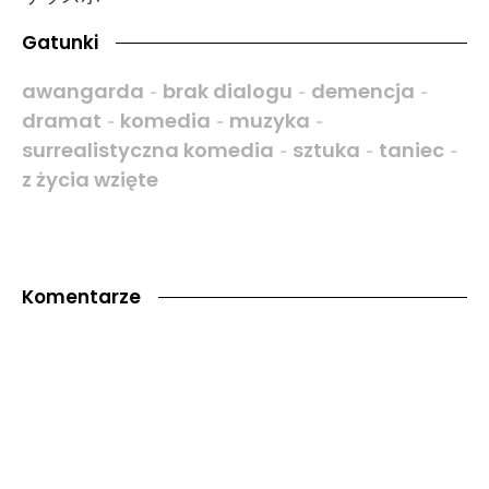
Gatunki
awangarda
brak dialogu
demencja
-
-
-
dramat
komedia
muzyka
-
-
-
surrealistyczna komedia
sztuka
taniec
-
-
-
z życia wzięte
Komentarze