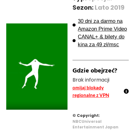
Sezon:
Lato 2019
30 dni za darmo na
Amazon Prime Video
CANAL+ & bilety do
kina za 49 zł/msc
Gdzie obejrzeć?
Brak informacji
omijaj blokady
regionalne z VPN
© Copyright:
NBCUniversal
Entertainment Japan