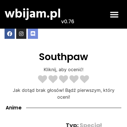
v0.76
Southpaw
Kliknij, aby ocenić!
Jak dotąd brak głosów! Bądź pierwszym, który
oceni!
Anime
Typ:
Specjał