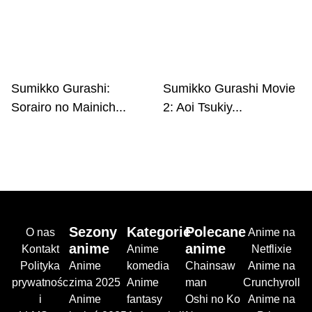
Sumikko Gurashi:
Sumikko Gurashi Movie
Sorairo no Mainich...
2: Aoi Tsukiy...
Sezony
Kategorie
Polecane
O nas
Anime na
anime
anime
Kontakt
Anime
Netflixie
Polityka
Anime
komedia
Chainsaw
Anime na
prywatnośc
zima 2025
Anime
man
Crunchyroll
i
Anime
fantasy
Oshi no Ko
Anime na