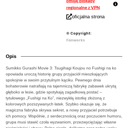
omijaj blokady
regionalne z VPN
oficjalna strona
© Copyright:
Fanworks
Opis
Sumikko Gurashi Movie 3: Tsugihagi Koujou no Fushigi na ko
opowiada uroczą historię grupy przyjaciół mieszkających
spokojnie w swoim przytulnym kąciku. Pewnego dnia
bohaterowie natrafiają na tajemniczą fabrykę zabawek ukrytą
głęboko w lesie, gdzie spotykają zagadkową postać –
tytułowego „Fushigi na Ko”, niezwykłą istotkę złożoną z
kolorowych pozszywanych łatek. Szybko okazuje się, że
magiczna fabryka skrywa sekret, a nowy przyjaciel potrzebuje
ich pomocy. Wspólnie, z serdecznością oraz poczuciem humoru,
grupa musi stawić czoła wyzwaniom, przezwyciężając własne
nieśmiałości i obawy. Pełna ciepła, delikatna oraz pełna uroku