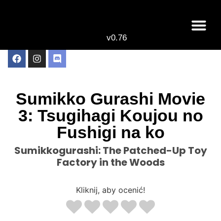
v0.76
Live odcinki
Najlepsze anime 
Sumikko Gurashi Movie
3: Tsugihagi Koujou no
Fushigi na ko
Sumikkogurashi: The Patched-Up Toy
Factory in the Woods
Kliknij, aby ocenić!