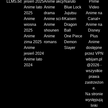
LLMS.txt
jesień 2025
Anime akcji
Naruto
Prime
Anime lato
Anime
Blue Lock
Video
2025
drama
Jujutsu
Anime na
Anime
Anime sci-fi
Kaisen
Canal+
wiosna
Anime
Dragon
Anime na
2025
shounen
Ball
Disney
Anime
Anime
One Piece
Plus
zima 2025
romans
Demon
Anime
Anime
Slayer
dostępne
jesień 2024
przez VPN
Anime lato
wbijam.pl
2024
@2026 -
wszystkie
prawa
zastrzeżon
e.
Na stronie
występują
linki