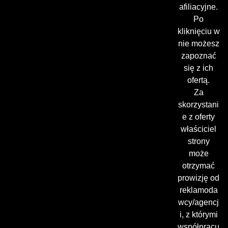
afiliacyjne.
Po
kliknięciu w
nie możesz
zapoznać
się z ich
ofertą.
Za
skorzystani
e z oferty
właściciel
strony
może
otrzymać
prowizję od
reklamoda
wcy/agencj
i, z którymi
współpracu