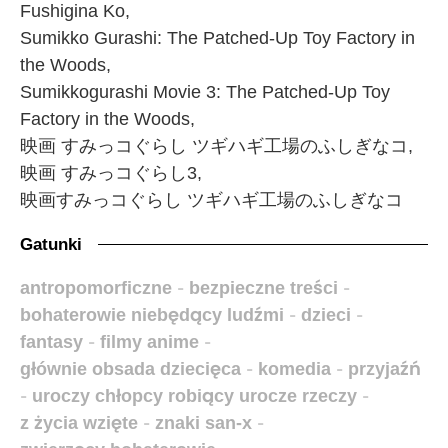
Fushigina Ko,
Sumikko Gurashi: The Patched-Up Toy Factory in
the Woods,
Sumikkogurashi Movie 3: The Patched-Up Toy
Factory in the Woods,
映画 すみっコぐらし ツギハギ工場のふしぎなコ,
映画 すみっコぐらし3,
映画すみっコぐらし ツギハギ工場のふしぎなコ
Gatunki
antropomorficzne
-
bezpieczne treści
-
bohaterowie niebędący ludźmi
-
dzieci
-
fantasy
-
filmy anime
-
głównie obsada dziecięca
-
komedia
-
przyjaźń
-
uroczy chłopcy robiący urocze rzeczy
-
z życia wzięte
-
znaki san-x
-