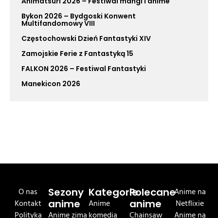
Animatsuri 2026 – Festiwal mangi i anime
Bykon 2026 – Bydgoski Konwent
Multifandomowy VIII
Częstochowski Dzień Fantastyki XIV
Zamojskie Ferie z Fantastyką 15
FALKON 2026 – Festiwal Fantastyki
Manekicon 2026
O nas
Sezony
Kategorie
Polecane
Anime na
Kontakt
anime
Anime
anime
Netflixie
Polityka
Anime zima
komedia
Chainsaw
Anime na