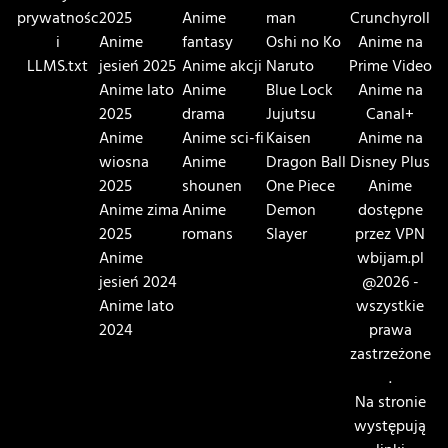
prywatnośc
2025
Anime
man
Crunchyroll
i
Anime
fantasy
Oshi no Ko
Anime na
LLMS.txt
jesień 2025
Anime akcji
Naruto
Prime Video
Anime lato
Anime
Blue Lock
Anime na
2025
drama
Jujutsu
Canal+
Anime
Anime sci-fi
Kaisen
Anime na
wiosna
Anime
Dragon Ball
Disney Plus
2025
shounen
One Piece
Anime
Anime zima
Anime
Demon
dostępne
2025
romans
Slayer
przez VPN
Anime
wbijam.pl
jesień 2024
@2026 -
Anime lato
wszystkie
2024
prawa
zastrzeżone
.
Na stronie
występują