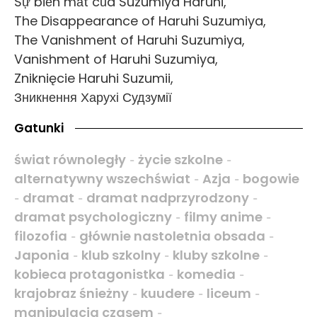
Sự biến mất của Suzumiya Haruhi,
The Disappearance of Haruhi Suzumiya,
The Vanishment of Haruhi Suzumiya,
Vanishment of Haruhi Suzumiya,
Zniknięcie Haruhi Suzumii,
Зникнення Харухі Судзумії
Gatunki
świat równoległy
życie szkolne
-
-
alternatywny wszechświat
Azja
bogowie
-
-
dramat
dramat nadprzyrodzony
-
-
-
dramat psychologiczny
filmy anime
-
-
filozofia
głównie nastoletnia obsada
-
-
Japonia
klub szkolny
kluby szkolne
-
-
-
kobieca protagonistka
komedia
-
-
krajobraz śnieżny
kuudere
liceum
-
-
-
manipulacja czasem
-