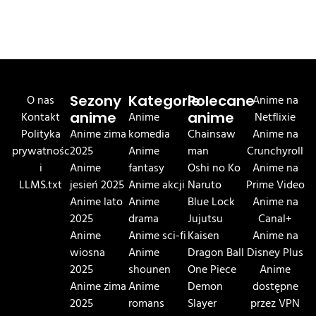
O nas
Sezony
Kategorie
Polecane
Anime na
Kontakt
anime
Anime
anime
Netflixie
Polityka
Anime zima
komedia
Chainsaw
Anime na
prywatnośc
2025
Anime
man
Crunchyroll
i
Anime
fantasy
Oshi no Ko
Anime na
LLMS.txt
jesień 2025
Anime akcji
Naruto
Prime Video
Anime lato
Anime
Blue Lock
Anime na
2025
drama
Jujutsu
Canal+
Anime
Anime sci-fi
Kaisen
Anime na
wiosna
Anime
Dragon Ball
Disney Plus
2025
shounen
One Piece
Anime
Anime zima
Anime
Demon
dostępne
2025
romans
Slayer
przez VPN