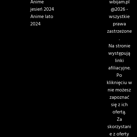
Anime
wbijam.pl
jesień 2024
@2026 -
Anime lato
wszystkie
2024
prawa
zastrzeżone
.
Na stronie
występują
linki
afiliacyjne.
Po
kliknięciu w
nie możesz
zapoznać
się z ich
ofertą.
Za
skorzystani
e z oferty