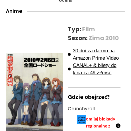
Anime
Typ:
Film
Sezon:
Zima 2010
30 dni za darmo na
Amazon Prime Video
CANAL+ & bilety do
kina za 49 zł/msc
Gdzie obejrzeć?
Crunchyroll
omijaj blokady
regionalne z