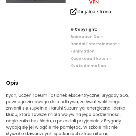
VPN
oficjalna strona
© Copyright:
-
Animation Do
-
Bandai Entertainment
-
Funimation
-
Kadokawa Shoten
Kyoto Animation
Opis
Kyon, uczeń liceum i członek ekscentrycznej Brygady SOS,
pewnego zimowego dnia odkrywa, że świat wokł niego
zmienił się zupełnie. Haruhi Suzumiya, energiczna liderka
klubu, która zawsze miała wpływ na jego codzienność,
nagle znika bez śladu, a pozostali przyjaciele z Brygady
wydają się jej w ogóle nie pamiętać. W szkole nikt nie
słyszał o dziwacznych spotkaniach z kosmitami,