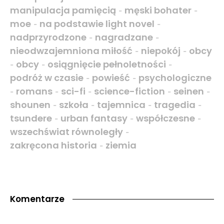
manipulacja pamięcią
męski bohater
-
-
moe
na podstawie light novel
-
-
nadprzyrodzone
nagradzane
-
-
nieodwzajemniona miłość
niepokój
obcy
-
-
obcy
osiągnięcie pełnoletności
-
-
-
podróż w czasie
powieść
psychologiczne
-
-
romans
sci-fi
science-fiction
seinen
-
-
-
-
-
shounen
szkoła
tajemnica
tragedia
-
-
-
-
tsundere
urban fantasy
współczesne
-
-
-
wszechświat równoległy
-
zakręcona historia
ziemia
-
Komentarze