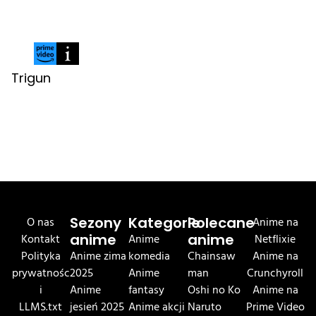
Trigun
O nas
Sezony
Kategorie
Polecane
Anime na
Kontakt
anime
Anime
anime
Netflixie
Polityka
Anime zima
komedia
Chainsaw
Anime na
prywatnośc
2025
Anime
man
Crunchyroll
i
Anime
fantasy
Oshi no Ko
Anime na
LLMS.txt
jesień 2025
Anime akcji
Naruto
Prime Video