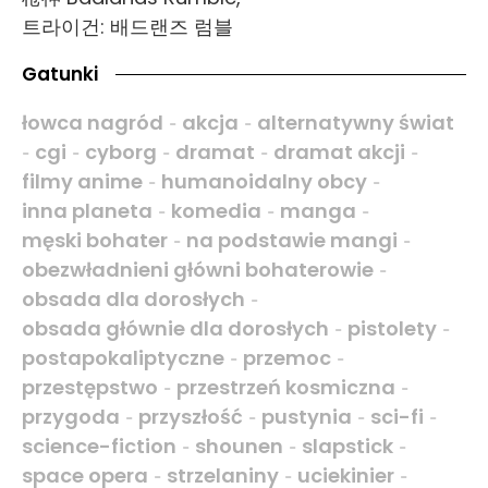
트라이건: 배드랜즈 럼블
Gatunki
łowca nagród
akcja
alternatywny świat
-
-
cgi
cyborg
dramat
dramat akcji
-
-
-
-
-
filmy anime
humanoidalny obcy
-
-
inna planeta
komedia
manga
-
-
-
męski bohater
na podstawie mangi
-
-
obezwładnieni główni bohaterowie
-
obsada dla dorosłych
-
obsada głównie dla dorosłych
pistolety
-
-
postapokaliptyczne
przemoc
-
-
przestępstwo
przestrzeń kosmiczna
-
-
przygoda
przyszłość
pustynia
sci-fi
-
-
-
-
science-fiction
shounen
slapstick
-
-
-
space opera
strzelaniny
uciekinier
-
-
-