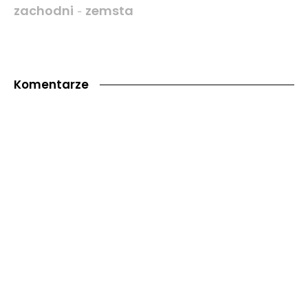
zachodni
zemsta
-
Komentarze