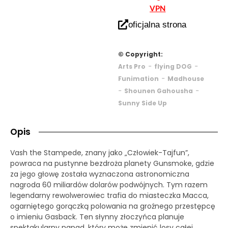
VPN
oficjalna strona
© Copyright:
-
-
Arts Pro
flying DOG
-
Funimation
Madhouse
-
-
Shounen Gahousha
Sunny Side Up
Opis
Vash the Stampede, znany jako „Człowiek-Tajfun”,
powraca na pustynne bezdroża planety Gunsmoke, gdzie
za jego głowę została wyznaczona astronomiczna
nagroda 60 miliardów dolarów podwójnych. Tym razem
legendarny rewolwerowiec trafia do miasteczka Macca,
ogarniętego gorączką polowania na groźnego przestępcę
o imieniu Gasback. Ten słynny złoczyńca planuje
spektakularny napad, który może zmienić losy całej