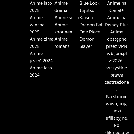
Anime lato
Anime
Blue Lock
Anime na
2025
drama
Jujutsu
Canal+
Anime
Anime sci-fi
Kaisen
Anime na
wiosna
Anime
Dragon Ball
Disney Plus
2025
shounen
One Piece
Anime
Anime zima
Anime
Demon
dostępne
2025
romans
Slayer
przez VPN
Anime
wbijam.pl
jesień 2024
@2026 -
Anime lato
wszystkie
2024
prawa
zastrzeżone
.
Na stronie
występują
linki
afiliacyjne.
Po
kliknięciu w