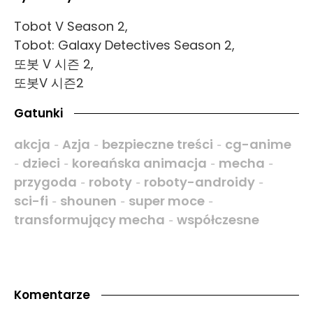
Tobot V Season 2,
Tobot: Galaxy Detectives Season 2,
또봇 V 시즌 2,
또봇V 시즌2
Gatunki
akcja
Azja
bezpieczne treści
cg-anime
-
-
-
dzieci
koreańska animacja
mecha
-
-
-
-
przygoda
roboty
roboty-androidy
-
-
-
sci-fi
shounen
super moce
-
-
-
transformujący mecha
współczesne
-
Komentarze