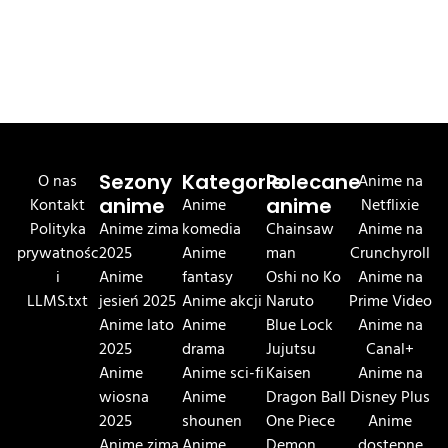
O nas
Sezony
Kategorie
Polecane
Anime na
Kontakt
anime
Anime
anime
Netflixie
Polityka
Anime zima
komedia
Chainsaw
Anime na
prywatnośc
2025
Anime
man
Crunchyroll
i
Anime
fantasy
Oshi no Ko
Anime na
LLMS.txt
jesień 2025
Anime akcji
Naruto
Prime Video
Anime lato
Anime
Blue Lock
Anime na
2025
drama
Jujutsu
Canal+
Anime
Anime sci-fi
Kaisen
Anime na
wiosna
Anime
Dragon Ball
Disney Plus
2025
shounen
One Piece
Anime
Anime zima
Anime
Demon
dostępne