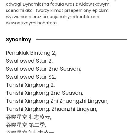
odwagi. Dynamiczna fabuła wraz z widowiskowymi
scenami akcji tworzy klimat przepełniony epickimi
wyzwaniami oraz emocjonalnymi konfliktami
wewnętrznymi bohatera.
Synonimy
Penakluk Bintang 2,
Swallowed Star 2,
Swallowed Star 2nd Season,
Swallowed Star S2,
Tunshi Xingkong 2,
Tunshi Xingkong 2nd Season,
Tunshi Xingkong Zhi Zhuangzhi Lingyun,
Tunshi Xingkong: Zhuanzhi Lingyun,
吞噬星空 壮志凌云,
吞噬星空 第二季,
吞噬星空之壮志凌云