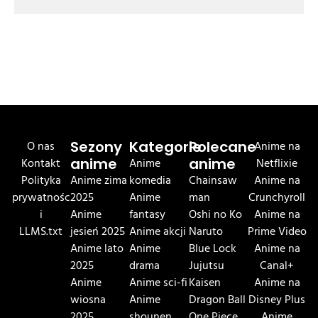
O nas
Sezony
Kategorie
Polecane
Anime na
Kontakt
anime
Anime
anime
Netflixie
Polityka
Anime zima
komedia
Chainsaw
Anime na
prywatnośc
2025
Anime
man
Crunchyroll
i
Anime
fantasy
Oshi no Ko
Anime na
LLMS.txt
jesień 2025
Anime akcji
Naruto
Prime Video
Anime lato
Anime
Blue Lock
Anime na
2025
drama
Jujutsu
Canal+
Anime
Anime sci-fi
Kaisen
Anime na
wiosna
Anime
Dragon Ball
Disney Plus
2025
shounen
One Piece
Anime