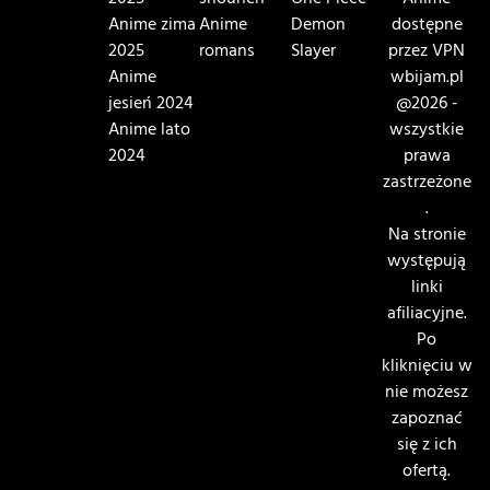
Anime zima
Anime
Demon
dostępne
2025
romans
Slayer
przez VPN
Anime
wbijam.pl
jesień 2024
@2026 -
Anime lato
wszystkie
2024
prawa
zastrzeżone
.
Na stronie
występują
linki
afiliacyjne.
Po
kliknięciu w
nie możesz
zapoznać
się z ich
ofertą.