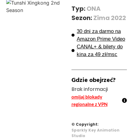
Typ:
ONA
Sezon:
Zima 2022
30 dni za darmo na
Amazon Prime Video
CANAL+ & bilety do
kina za 49 zł/msc
Gdzie obejrzeć?
Brak informacji
omijaj blokady
regionalne z VPN
© Copyright:
Sparkly Key Animation
Studio