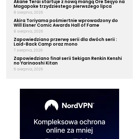
Akane Terai startuje z nową mangą Ore Seijyo na
Magapoke trzydziestego pierwszego lipca
8 sierpnia, 2026
Akira Toriyama pośmiertnie wprowadzony do
Will Eisner Comic Awards Hall of Fame
8 sierpnia, 2026
Zapowiedziano przerwę serii dla dwóch serii :
Laid-Back Camp oraz mono
7 sierpnia, 2026
Zapowiedziano finał serii Sekigan Renkin Kenshi
no Yarinaoshi Kitan
6 sierpnia, 2026