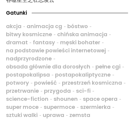
Gatunki
akcja
animacja cg
bóstwo
-
-
-
bitwy kosmiczne
chińska animacja
-
-
dramat
fantasy
męski bohater
-
-
-
na podstawie powieści internetowej
-
nadprzyrodzone
-
obsada głównie dla dorosłych
pełne cgi
-
-
postapokalipsa
postapokaliptyczne
-
-
potwory
powieść
przestrzeń kosmiczna
-
-
-
przetrwanie
przygoda
sci-fi
-
-
-
science-fiction
shounen
space opera
-
-
-
super moce
supermoce
szermierka
-
-
-
sztuki walki
uprawa
zemsta
-
-