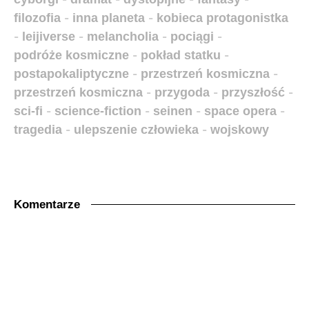
filozofia
-
inna planeta
-
kobieca protagonistka
-
leijiverse
-
melancholia
-
pociągi
-
podróże kosmiczne
-
pokład statku
-
postapokaliptyczne
-
przestrzeń kosmiczna
-
przestrzeń kosmiczna
-
przygoda
-
przyszłość
-
sci-fi
-
science-fiction
-
seinen
-
space opera
-
tragedia
-
ulepszenie człowieka
-
wojskowy
Komentarze