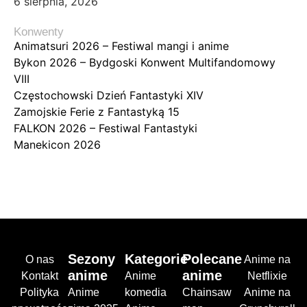
6 sierpnia, 2026
Konwenty
Animatsuri 2026 – Festiwal mangi i anime
Bykon 2026 – Bydgoski Konwent Multifandomowy
VIII
Częstochowski Dzień Fantastyki XIV
Zamojskie Ferie z Fantastyką 15
FALKON 2026 – Festiwal Fantastyki
Manekicon 2026
Sezony
Kategorie
Polecane
O nas
Anime na
anime
anime
Kontakt
Anime
Netflixie
Polityka
Anime
komedia
Chainsaw
Anime na