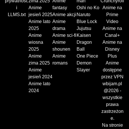
prywatnośc
zima 2025
Anime
man
Crunchyroll
i
Anime
fantasy
Oshi no Ko
Anime na
LLMS.txt
jesień 2025
Anime akcji
Naruto
Prime
Anime lato
Anime
Blue Lock
Video
2025
drama
Jujutsu
Anime na
Anime
Anime sci-fi
Kaisen
Canal+
wiosna
Anime
Dragon
Anime na
2025
shounen
Ball
Disney
Anime
Anime
One Piece
Plus
zima 2025
romans
Demon
Anime
Anime
Slayer
dostępne
jesień 2024
przez VPN
Anime lato
wbijam.pl
2024
@2026 -
wszystkie
prawa
zastrzeżon
e.
Na stronie