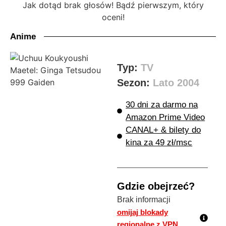
Jak dotąd brak głosów! Bądź pierwszym, który
oceni!
Anime
Typ:
TV
Sezon:
Lato 2004
30 dni za darmo na
Amazon Prime Video
CANAL+ & bilety do
kina za 49 zł/msc
Gdzie obejrzeć?
Brak informacji
omijaj blokady
regionalne z VPN