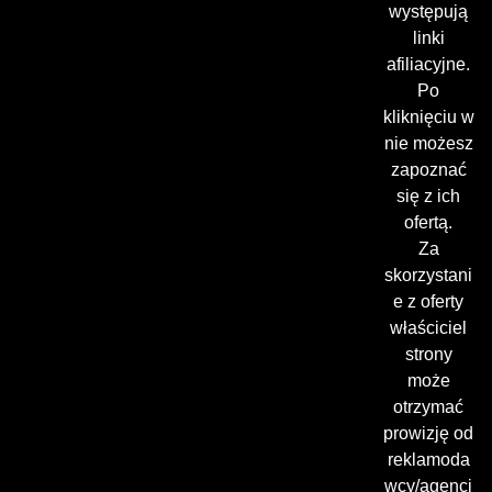
występują
linki
afiliacyjne.
Po
kliknięciu w
nie możesz
zapoznać
się z ich
ofertą.
Za
skorzystani
e z oferty
właściciel
strony
może
otrzymać
prowizję od
reklamoda
wcy/agencj