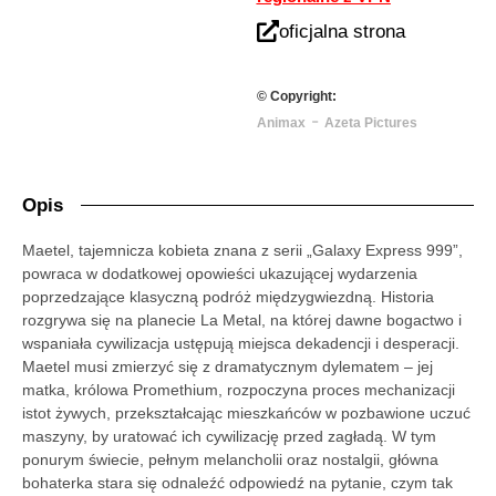
oficjalna strona
© Copyright:
-
Animax
Azeta Pictures
Opis
Maetel, tajemnicza kobieta znana z serii „Galaxy Express 999”,
powraca w dodatkowej opowieści ukazującej wydarzenia
poprzedzające klasyczną podróż międzygwiezdną. Historia
rozgrywa się na planecie La Metal, na której dawne bogactwo i
wspaniała cywilizacja ustępują miejsca dekadencji i desperacji.
Maetel musi zmierzyć się z dramatycznym dylematem – jej
matka, królowa Promethium, rozpoczyna proces mechanizacji
istot żywych, przekształcając mieszkańców w pozbawione uczuć
maszyny, by uratować ich cywilizację przed zagładą. W tym
ponurym świecie, pełnym melancholii oraz nostalgii, główna
bohaterka stara się odnaleźć odpowiedź na pytanie, czym tak