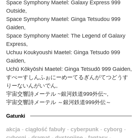
Space Symphony Maetel: Galaxy Express 999
Outside,
Space Symphony Maetel: Ginga Tetsudou 999
Gaiden,
Space Symphony Maetel: The Legend of Galaxy
Express,
Uchuu Koukyoushi Maetel: Ginga Tetsudo 999
Gaiden,
Uchū Kōkyōshi Maetel: Ginga Tetsudō 999 Gaiden,
すぺーすしんふぉにーめーてるぎんがてつどうす
りーないんがいでん,
宇宙交響詩メーテル ~銀河鉄道999外伝~,
宇宙交響詩メーテル ～銀河鉄道999外伝～
Gatunki
akcja
-
ciągłość fabuły
-
cyberpunk
-
cyborg
-
cyborgi
-
dramat
-
dystopijne
-
fantasy
-