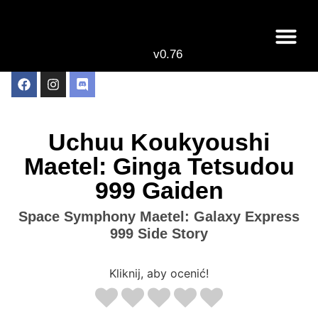
v0.76
Live odcinki
Najlepsze anime 
Uchuu Koukyoushi
Maetel: Ginga Tetsudou
999 Gaiden
Space Symphony Maetel: Galaxy Express
999 Side Story
Kliknij, aby ocenić!