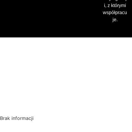
i, z którymi
współpracu
je.
Gdzie oglądać? (beta)
Pamiętaj, że możesz użyć
VPN i ominąć blokadę
regionalną!
*Polecana promocja na
VPN
Polska
Brak informacji
USA