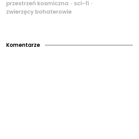
przestrzeń kosmiczna
sci-fi
-
-
zwierzęcy bohaterowie
Komentarze