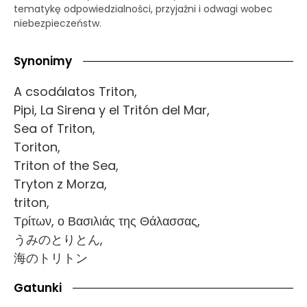
tematykę odpowiedzialności, przyjaźni i odwagi wobec
niebezpieczeństw.
Synonimy
A csodálatos Triton,
Pipi, La Sirena y el Tritón del Mar,
Sea of Triton,
Toriton,
Triton of the Sea,
Tryton z Morza,
triton,
Τρίτων, ο Βασιλιάς της Θάλασσας,
うみのとりとん,
海のトリトン
Gatunki