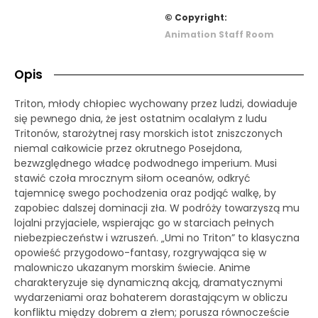
© Copyright:
Animation Staff Room
Opis
Triton, młody chłopiec wychowany przez ludzi, dowiaduje
się pewnego dnia, że jest ostatnim ocalałym z ludu
Tritonów, starożytnej rasy morskich istot zniszczonych
niemal całkowicie przez okrutnego Posejdona,
bezwzględnego władcę podwodnego imperium. Musi
stawić czoła mrocznym siłom oceanów, odkryć
tajemnicę swego pochodzenia oraz podjąć walkę, by
zapobiec dalszej dominacji zła. W podróży towarzyszą mu
lojalni przyjaciele, wspierając go w starciach pełnych
niebezpieczeństw i wzruszeń. „Umi no Triton” to klasyczna
opowieść przygodowo-fantasy, rozgrywająca się w
malowniczo ukazanym morskim świecie. Anime
charakteryzuje się dynamiczną akcją, dramatycznymi
wydarzeniami oraz bohaterem dorastającym w obliczu
konfliktu między dobrem a złem; porusza równoczeście