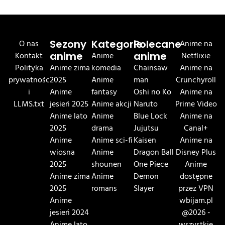
O nas
Sezony
Kategorie
Polecane
Anime na
Kontakt
anime
Anime
anime
Netflixie
Polityka
Anime zima
komedia
Chainsaw
Anime na
prywatnośc
2025
Anime
man
Crunchyroll
i
Anime
fantasy
Oshi no Ko
Anime na
LLMS.txt
jesień 2025
Anime akcji
Naruto
Prime Video
Anime lato
Anime
Blue Lock
Anime na
2025
drama
Jujutsu
Canal+
Anime
Anime sci-fi
Kaisen
Anime na
wiosna
Anime
Dragon Ball
Disney Plus
2025
shounen
One Piece
Anime
Anime zima
Anime
Demon
dostępne
2025
romans
Slayer
przez VPN
Anime
wbijam.pl
jesień 2024
@2026 -