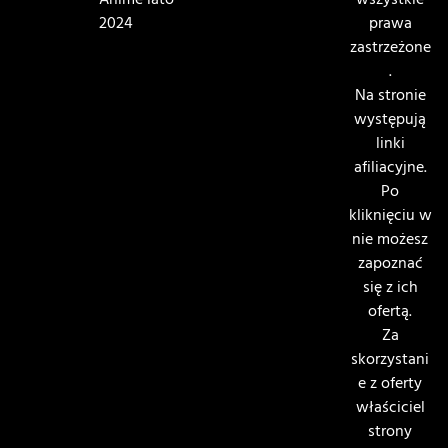
Anime lato
wszystkie
2024
prawa
zastrzeżone
.
Na stronie
występują
linki
afiliacyjne.
Po
kliknięciu w
nie możesz
zapoznać
się z ich
ofertą.
Za
skorzystani
e z oferty
właściciel
strony