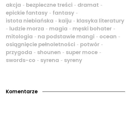
akcja
bezpieczne treści
dramat
-
-
-
epickie fantasy
fantasy
-
-
istota niebiańska
kaiju
klasyka literatury
-
-
ludzie morza
magia
męski bohater
-
-
-
-
mitologia
na podstawie mangi
ocean
-
-
-
osiągnięcie pełnoletności
potwór
-
-
przygoda
shounen
super moce
-
-
-
swords-co
syrena
syreny
-
-
Komentarze