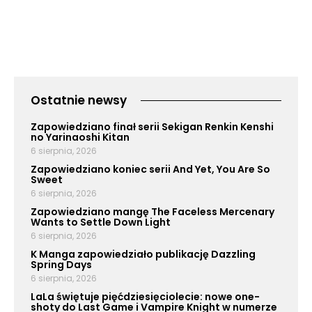
Ostatnie newsy
Zapowiedziano finał serii Sekigan Renkin Kenshi
no Yarinaoshi Kitan
6 sierpnia, 2026
Zapowiedziano koniec serii And Yet, You Are So
Sweet
6 sierpnia, 2026
Zapowiedziano mangę The Faceless Mercenary
Wants to Settle Down Light
6 sierpnia, 2026
K Manga zapowiedziało publikację Dazzling
Spring Days
6 sierpnia, 2026
LaLa świętuje pięćdziesięciolecie: nowe one-
shoty do Last Game i Vampire Knight w numerze