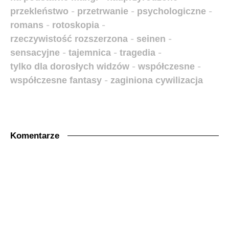
przekleństwo
-
przetrwanie
-
psychologiczne
-
romans
-
rotoskopia
-
rzeczywistość rozszerzona
-
seinen
-
sensacyjne
-
tajemnica
-
tragedia
-
tylko dla dorosłych widzów
-
współczesne
-
współczesne fantasy
-
zaginiona cywilizacja
Komentarze