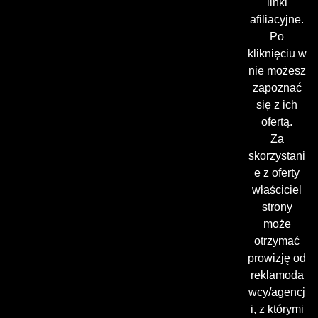
linki
afiliacyjne.
Po
kliknięciu w
nie możesz
zapoznać
się z ich
ofertą.
Za
skorzystani
e z oferty
właściciel
strony
może
otrzymać
prowizję od
reklamoda
wcy/agencj
i, z którymi