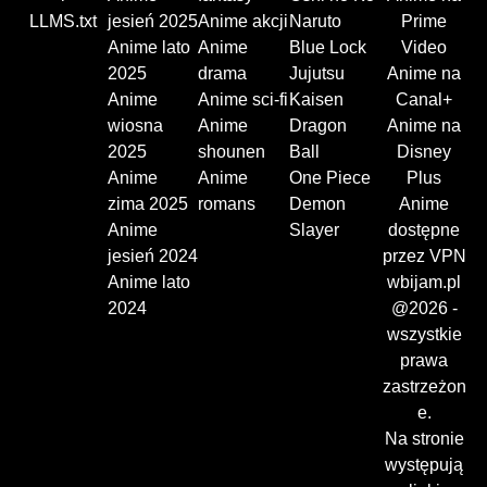
LLMS.txt
jesień 2025
Anime akcji
Naruto
Prime
Anime lato
Anime
Blue Lock
Video
2025
drama
Jujutsu
Anime na
Anime
Anime sci-fi
Kaisen
Canal+
wiosna
Anime
Dragon
Anime na
2025
shounen
Ball
Disney
Anime
Anime
One Piece
Plus
zima 2025
romans
Demon
Anime
Anime
Slayer
dostępne
jesień 2024
przez VPN
Anime lato
wbijam.pl
2024
@2026 -
wszystkie
prawa
zastrzeżon
e.
Na stronie
występują