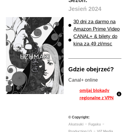
Jesień 2024
30 dni za darmo na
Amazon Prime Video
CANAL+ & bilety do
kina za 49 zł/msc
Gdzie obejrzeć?
Canal+ online
omijaj blokady
regionalne z VPN
© Copyright:
-
-
Akatsuki
Fugaku
-
Production I.G
VIZ Media