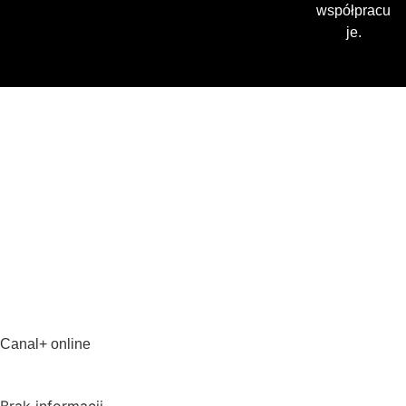
współpracu
je.
Gdzie oglądać? (beta)
Pamiętaj, że możesz użyć
VPN i ominąć blokadę
regionalną!
*Polecana promocja na
VPN
Polska
Canal+ online
USA
Brak informacji