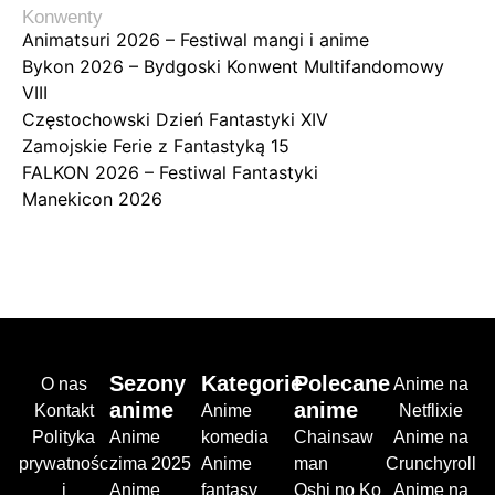
Konwenty
Animatsuri 2026 – Festiwal mangi i anime
Bykon 2026 – Bydgoski Konwent Multifandomowy
VIII
Częstochowski Dzień Fantastyki XIV
Zamojskie Ferie z Fantastyką 15
FALKON 2026 – Festiwal Fantastyki
Manekicon 2026
Sezony
Kategorie
Polecane
O nas
Anime na
anime
anime
Kontakt
Anime
Netflixie
Polityka
Anime
komedia
Chainsaw
Anime na
prywatnośc
zima 2025
Anime
man
Crunchyroll
i
Anime
fantasy
Oshi no Ko
Anime na