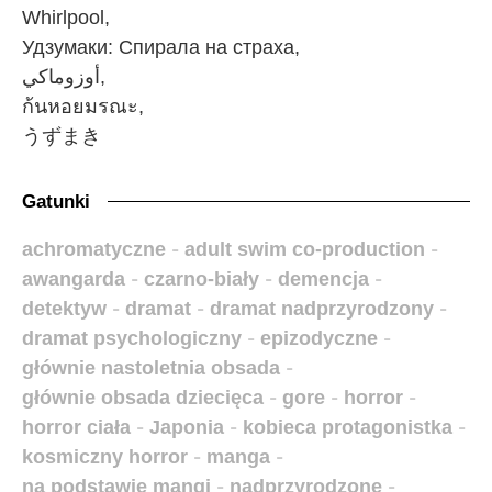
Whirlpool,
Удзумаки: Спирала на страха,
أوزوماكي,
ก้นหอยมรณะ,
うずまき
Gatunki
achromatyczne
-
adult swim co-production
-
awangarda
-
czarno-biały
-
demencja
-
detektyw
-
dramat
-
dramat nadprzyrodzony
-
dramat psychologiczny
-
epizodyczne
-
głównie nastoletnia obsada
-
głównie obsada dziecięca
-
gore
-
horror
-
horror ciała
-
Japonia
-
kobieca protagonistka
-
kosmiczny horror
-
manga
-
na podstawie mangi
-
nadprzyrodzone
-