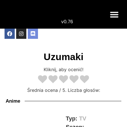
v0.76
Live odcinki
Najlepsze anime 
Uzumaki
Kliknij, aby ocenić!
Średnia ocena
/ 5. Liczba głosów:
Anime
Typ:
TV
Sezon: