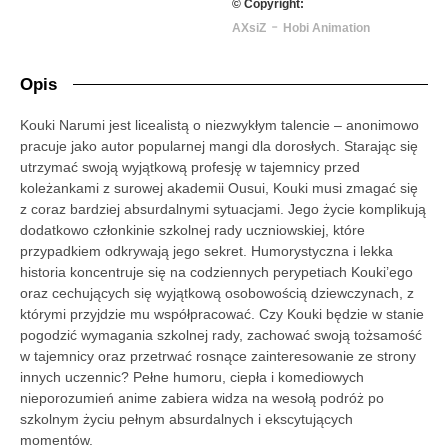
© Copyright:
-
AXsiZ
Hobi Animation
Opis
Kouki Narumi jest licealistą o niezwykłym talencie – anonimowo
pracuje jako autor popularnej mangi dla dorosłych. Starając się
utrzymać swoją wyjątkową profesję w tajemnicy przed
koleżankami z surowej akademii Ousui, Kouki musi zmagać się
z coraz bardziej absurdalnymi sytuacjami. Jego życie komplikują
dodatkowo członkinie szkolnej rady uczniowskiej, które
przypadkiem odkrywają jego sekret. Humorystyczna i lekka
historia koncentruje się na codziennych perypetiach Kouki’ego
oraz cechujących się wyjątkową osobowością dziewczynach, z
którymi przyjdzie mu współpracować. Czy Kouki będzie w stanie
pogodzić wymagania szkolnej rady, zachować swoją tożsamość
w tajemnicy oraz przetrwać rosnące zainteresowanie ze strony
innych uczennic? Pełne humoru, ciepła i komediowych
nieporozumień anime zabiera widza na wesołą podróż po
szkolnym życiu pełnym absurdalnych i ekscytujących
momentów.