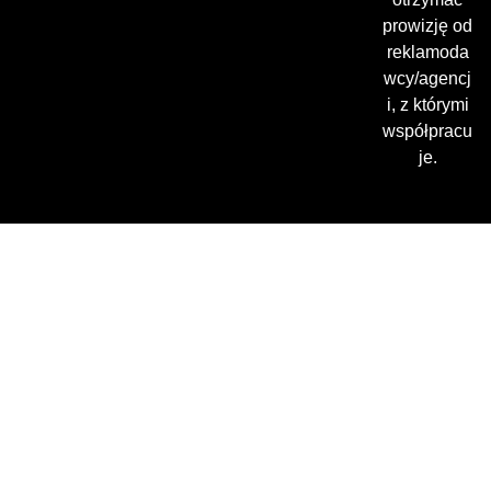
prowizję od
reklamoda
wcy/agencj
i, z którymi
współpracu
je.
Gdzie oglądać? (beta)
Pamiętaj, że możesz użyć
VPN i ominąć blokadę
regionalną!
*Polecana promocja na
VPN