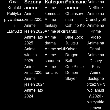
Sezony
Kategorie
Polecane
O nas
Anime na
anime
anime
Kontakt
Anime
Netflixie
Polityka
Anime
komedia
Chainsaw
Anime na
prywatnośc
zima 2025
Anime
man
Crunchyroll
i
Anime
fantasy
Oshi no Ko
Anime na
LLMS.txt
jesień 2025
Anime akcji
Naruto
Prime
Anime lato
Anime
Blue Lock
Video
2025
drama
Jujutsu
Anime na
Anime
Anime sci-fi
Kaisen
Canal+
wiosna
Anime
Dragon
Anime na
2025
shounen
Ball
Disney
Anime
Anime
One Piece
Plus
zima 2025
romans
Demon
Anime
Anime
Slayer
dostępne
jesień 2024
przez VPN
Anime lato
wbijam.pl
2024
@2026 -
wszystkie
prawa