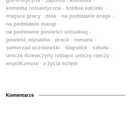
gra erotyczna
-
Japonia
-
komedia
-
komedia romantyczna
-
krótkie odcinki
-
miejsce pracy
-
moe
-
na podstawie eroge
-
na podstawie mangi
-
na podstawie powieści wizualnej
-
powieść wizualna
-
praca
-
romans
-
samorząd uczniowski
-
slapstick
-
szkoła
-
urocze dziewczyny robiące urocze rzeczy
-
współczesne
-
z życia wzięte
Komentarze