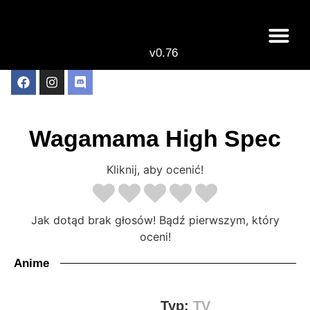
v0.76
Live odcinki
Najlepsze anime 
Wagamama High Spec
Kliknij, aby ocenić!
Jak dotąd brak głosów! Bądź pierwszym, który
oceni!
Anime
Typ:
TV