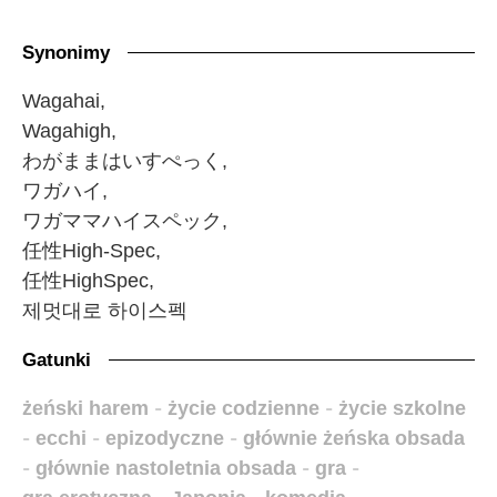
Synonimy
Wagahai,
Wagahigh,
わがままはいすぺっく,
ワガハイ,
ワガママハイスペック,
任性High-Spec,
任性HighSpec,
제멋대로 하이스펙
Gatunki
żeński harem
-
życie codzienne
-
życie szkolne
-
ecchi
-
epizodyczne
-
głównie żeńska obsada
-
głównie nastoletnia obsada
-
gra
-