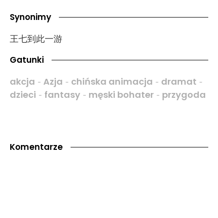
Synonimy
王七到此一游
Gatunki
akcja
Azja
chińska animacja
dramat
-
-
-
-
dzieci
fantasy
męski bohater
przygoda
-
-
-
Komentarze