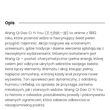
Opis
Wang Qi Dao Ci Yi You (王七到此一游) to anime z 1982
roku, które przenosi widza w fascynujący świat pełen
przygód i tajemnic. Akcja rozgrywa się w barwnym
uniwersum, gdzie tradycje i dawne wierzenia splatają się z
niezwykłymi wydarzeniami. Głównym bohaterem jest
Wang Qi — postać charyzmatyczna i pełna energii, której
celem jest odkrycie ukrytych sekretów swojego świata.
Seria łączy elementy dramatu i akcji, kreując pełną
napięcia atmosferę, w której każdy krok przynosi nowe
wyzwania. Ton opowieści jest dynamiczny, z odrobiną
humoru i refleksji, co sprawia, że przyciąga zarówno
młodszych, jak i starszych widzów. Wang Qi Dao Ci Yi You
to historia o odwadze, poszukiwaniu prawdy i pokonywaniu
własnych ograniczeń, która zabierze odbiorców w
niezapomnianą podróż.