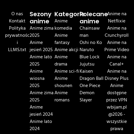
O nas
Sezony
Kategorie
Polecane
Anime na
Kontakt
anime
Anime
anime
Netflixie
Polityka
Anime zima
komedia
Chainsaw
Anime na
prywatnośc
2025
Anime
man
Crunchyroll
i
Anime
fantasy
Oshi no Ko
Anime na
LLMS.txt
jesień 2025
Anime akcji
Naruto
Prime Video
Anime lato
Anime
Blue Lock
Anime na
2025
drama
Jujutsu
Canal+
Anime
Anime sci-fi
Kaisen
Anime na
wiosna
Anime
Dragon Ball
Disney Plus
2025
shounen
One Piece
Anime
Anime zima
Anime
Demon
dostępne
2025
romans
Slayer
przez VPN
Anime
wbijam.pl
jesień 2024
@2026 -
Anime lato
wszystkie
2024
prawa