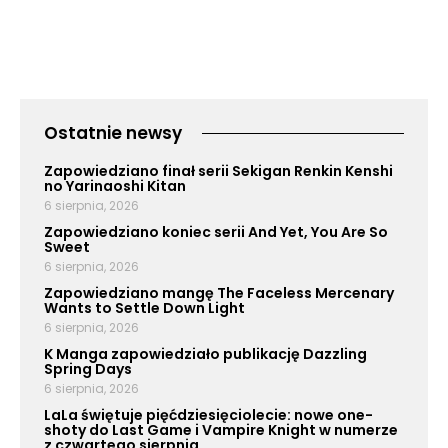
Ostatnie newsy
Zapowiedziano finał serii Sekigan Renkin Kenshi
no Yarinaoshi Kitan
6 sierpnia, 2026
Zapowiedziano koniec serii And Yet, You Are So
Sweet
6 sierpnia, 2026
Zapowiedziano mangę The Faceless Mercenary
Wants to Settle Down Light
6 sierpnia, 2026
K Manga zapowiedziało publikację Dazzling
Spring Days
6 sierpnia, 2026
LaLa świętuje pięćdziesięciolecie: nowe one-
shoty do Last Game i Vampire Knight w numerze
z czwartego sierpnia