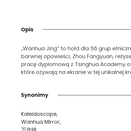
Opis
„Wanhua Jing” to hołd dla 56 grup etniczn
barwnej opowieści, Zhou Fangyuan, reżyse
pracę dyplomową z Tsinghua Academy of Fi
które ożywają na ekranie w tej unikalnej kre
Synonimy
Kaleidoscope,
Wanhua Mirror,
万华镜