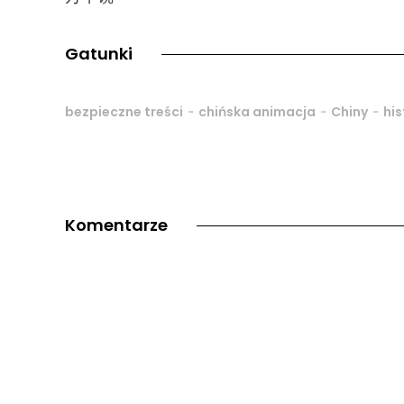
Gatunki
-
-
-
bezpieczne treści
chińska animacja
Chiny
hi
Komentarze