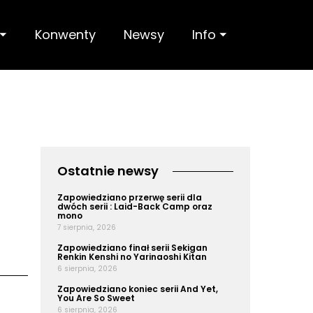
 ⏷
Konwenty
Newsy
Info ⏷
Ostatnie newsy
Zapowiedziano przerwę serii dla
dwóch serii : Laid-Back Camp oraz
mono
7 sierpnia, 2026
Zapowiedziano finał serii Sekigan
Renkin Kenshi no Yarinaoshi Kitan
6 sierpnia, 2026
Zapowiedziano koniec serii And Yet,
You Are So Sweet
6 sierpnia, 2026