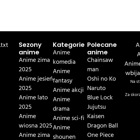
txt
A
Sezony
Kategorie
Polecane
Anime
anime
anime
A
Anime zima
Chainsaw
komedia
Anime
2025
man
Anime
wbija
Anime jesień
Oshi no Ko
fantasy
Na st
2025
Naruto
Anime akcji
Za skor
Anime lato
Blue Lock
Anime
2025
Jujutsu
drama
Anime
Kaisen
Anime sci-fi
wiosna 2025
Dragon Ball
Anime
Anime zima
One Piece
shounen