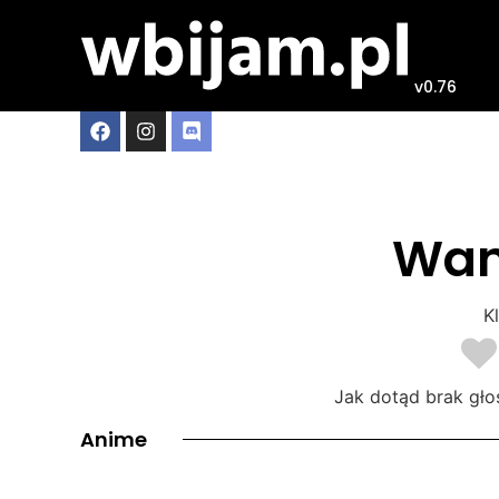
v0.76
Wan
Kl
Jak dotąd brak gło
Anime