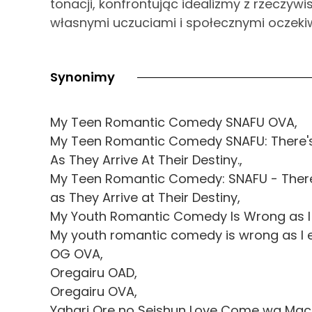
tonacji, konfrontując idealizmy z rzeczy
własnymi uczuciami i społecznymi oczeki
Synonimy
My Teen Romantic Comedy SNAFU OVA,
My Teen Romantic Comedy SNAFU: There's
As They Arrive At Their Destiny.,
My Teen Romantic Comedy: SNAFU - There
as They Arrive at Their Destiny,
My Youth Romantic Comedy Is Wrong as I
My youth romantic comedy is wrong as I 
OG OVA,
Oregairu OAD,
Oregairu OVA,
Yahari Ore no Seishun Love Come wa Machi