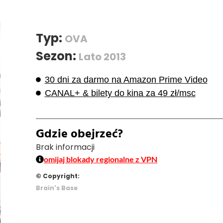
Typ:
OVA
Sezon:
Lato 2013
30 dni za darmo na Amazon Prime Video
CANAL+ & bilety do kina za 49 zł/msc
Gdzie obejrzeć?
Brak informacji
omijaj blokady regionalne z VPN
© Copyright:
Brain's Base