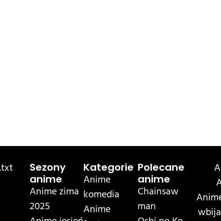
txt
A
Sezony
Kategorie
Polecane
Anime
anime
anime
A
Anime zima
Chainsaw
komedia
Anime
2025
man
Anime
wbija