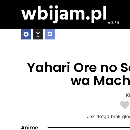
v0.76
Yahari Ore no 
wa Machi
Kl
Jak dotąd brak gło
Anime