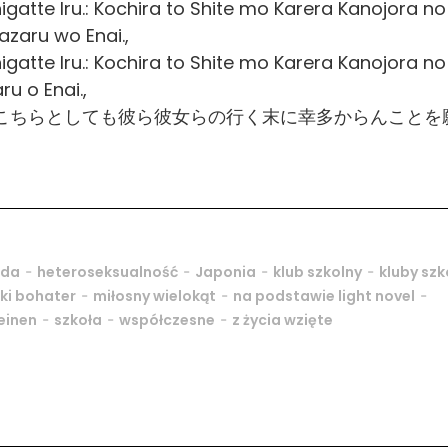
atte Iru.: Kochira to Shite mo Karera Kanojora no
zaru wo Enai.,
atte Iru.: Kochira to Shite mo Karera Kanojora no
u o Enai.,
「こちらとしても彼ら彼女らの行く末に幸多からんことを
-
-
-
-
ada
heteroseksualność
Japonia
klub szkolny
kluby szk
-
-
-
ki bohater
miłosny wielokąt
na podstawie light novel
-
-
-
einen
szkoła
współczesne
z życia wzięte