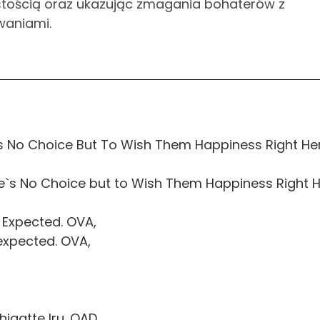
wistością oraz ukazując zmagania bohaterów z
waniami.
 No Choice But To Wish Them Happiness Right He
`s No Choice but to Wish Them Happiness Right 
 Expected. OVA,
expected. OVA,
gatte Iru. OAD,