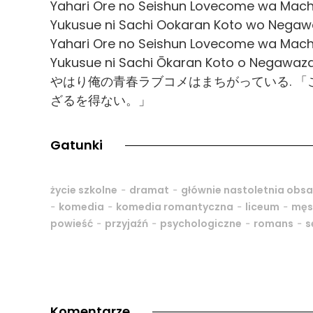
Yahari Ore no Seishun Lovecome wa Machig
Yukusue ni Sachi Ookaran Koto wo Negawa
Yahari Ore no Seishun Lovecome wa Machig
Yukusue ni Sachi Ōkaran Koto o Negawazar
やはり俺の青春ラブコメはまちがっている. 
ざるを得ない。」
Gatunki
-
-
życie szkolne
dramat
głównie nastoletnia obs
-
-
-
-
komedia
komedia romantyczna
liceum
męs
-
-
-
-
powieść
przyjaźń
psychologiczne
romans
s
Komentarze