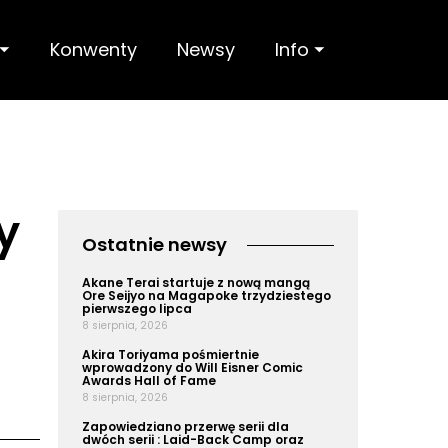
 ⏷
Konwenty
Newsy
Info ⏷
y
Ostatnie newsy
Akane Terai startuje z nową mangą
Ore Seijyo na Magapoke trzydziestego
pierwszego lipca
8 sierpnia, 2026
Akira Toriyama pośmiertnie
wprowadzony do Will Eisner Comic
Awards Hall of Fame
8 sierpnia, 2026
Zapowiedziano przerwę serii dla
dwóch serii : Laid-Back Camp oraz