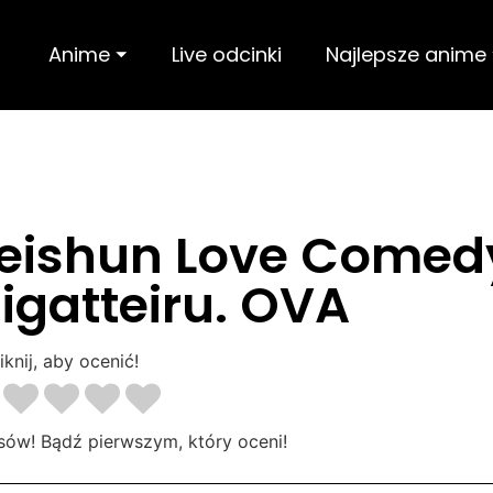
Anime ⏷
Live odcinki
Najlepsze anime
Seishun Love Comed
gatteiru. OVA
iknij, aby ocenić!
sów! Bądź pierwszym, który oceni!