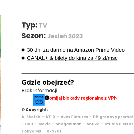
Typ:
TV
Sezon:
Jesień 2023
30 dni za darmo na Amazon Prime Video
CANAL+ & bilety do kina za 49 zł/msc
Gdzie obejrzeć?
Brak informacji
omijaj blokady regionalne z VPN
© Copyright:
-
-
-
A-Sketch
AT-X
Avex Pictures
Bit grooove promot
-
-
-
-
-
BS11
Movic
Shogakukan
Shuka
Studio Pierrot
-
Tokyo MX
U-NEXT