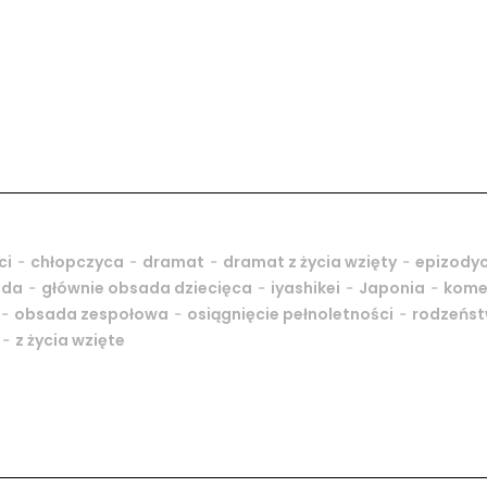
-
-
-
-
ci
chłopczyca
dramat
dramat z życia wzięty
epizody
-
-
-
-
ada
głównie obsada dziecięca
iyashikei
Japonia
kome
-
-
-
obsada zespołowa
osiągnięcie pełnoletności
rodzeńs
-
z życia wzięte