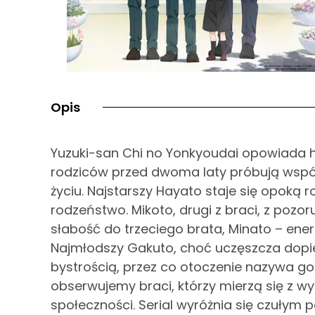
Opis
Yuzuki-san Chi no Yonkyoudai opowiada his
rodziców przed dwoma laty próbują wspóln
życiu. Najstarszy Hayato staje się opoką 
rodzeństwo. Mikoto, drugi z braci, z poz
słabość do trzeciego brata, Minato – ener
Najmłodszy Gakuto, choć uczęszcza dopier
bystrością, przez co otoczenie nazywa go
obserwujemy braci, którzy mierzą się z wyz
społeczności. Serial wyróżnia się czułym