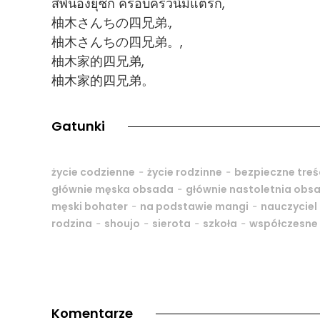
สี่พี่น้องยุซึกิ ครอบครัวนี้มีแต่รัก,
柚木さんちの四兄弟.,
柚木さんちの四兄弟。,
柚木家的四兄弟,
柚木家的四兄弟。
Gatunki
-
-
życie codzienne
życie rodzinne
bezpieczne treś
-
głównie męska obsada
głównie nastoletnia obs
-
-
męski bohater
na podstawie mangi
nauczyciel
-
-
-
-
rodzina
shoujo
sierota
szkoła
współczesne
Komentarze