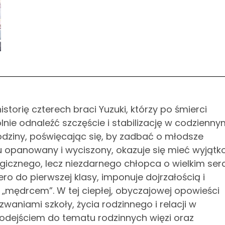
torię czterech braci Yuzuki, którzy po śmierci
ie odnaleźć szczęście i stabilizację w codzienny
rodziny, poświęcając się, by zadbać o młodsze
oru opanowany i wyciszony, okazuje się mieć wyjąt
gicznego, lecz niezdarnego chłopca o wielkim serc
o do pierwszej klasy, imponuje dojrzałością i
 „mędrcem”. W tej ciepłej, obyczajowej opowieści
waniami szkoły, życia rodzinnego i relacji w
 podejściem do tematu rodzinnych więzi oraz