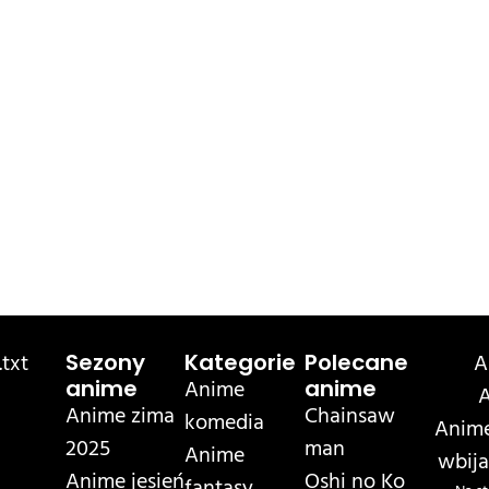
txt
A
Sezony
Kategorie
Polecane
Anime
anime
anime
A
Anime zima
Chainsaw
komedia
Anime
2025
man
Anime
wbija
Anime jesień
Oshi no Ko