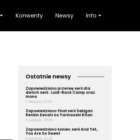
 ⏷
Konwenty
Newsy
Info ⏷
Ostatnie newsy
Zapowiedziano przerwę serii dla
dwóch serii : Laid-Back Camp oraz
mono
7 sierpnia, 2026
Zapowiedziano finał serii Sekigan
Renkin Kenshi no Yarinaoshi Kitan
6 sierpnia, 2026
Zapowiedziano koniec serii And Yet,
You Are So Sweet
6 sierpnia, 2026