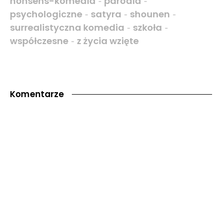
nonsens-komedia
parodia
-
-
psychologiczne
satyra
shounen
-
-
-
surrealistyczna komedia
szkoła
-
-
współczesne
z życia wzięte
-
Komentarze