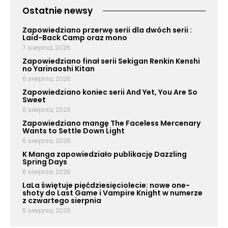
Ostatnie newsy
Zapowiedziano przerwę serii dla dwóch serii :
Laid-Back Camp oraz mono
7 sierpnia, 2026
Zapowiedziano finał serii Sekigan Renkin Kenshi
no Yarinaoshi Kitan
6 sierpnia, 2026
Zapowiedziano koniec serii And Yet, You Are So
Sweet
6 sierpnia, 2026
Zapowiedziano mangę The Faceless Mercenary
Wants to Settle Down Light
6 sierpnia, 2026
K Manga zapowiedziało publikację Dazzling
Spring Days
6 sierpnia, 2026
LaLa świętuje pięćdziesięciolecie: nowe one-
shoty do Last Game i Vampire Knight w numerze
z czwartego sierpnia
5 sierpnia, 2026