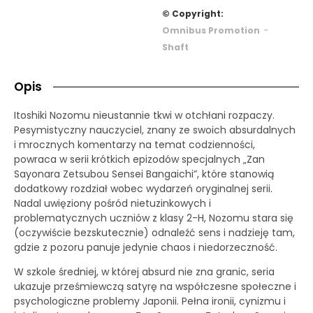
© Copyright:
-
Omnibus Promotion
Shaft
Opis
Itoshiki Nozomu nieustannie tkwi w otchłani rozpaczy.
Pesymistyczny nauczyciel, znany ze swoich absurdalnych
i mrocznych komentarzy na temat codzienności,
powraca w serii krótkich epizodów specjalnych „Zan
Sayonara Zetsubou Sensei Bangaichi”, które stanowią
dodatkowy rozdział wobec wydarzeń oryginalnej serii.
Nadal uwięziony pośród nietuzinkowych i
problematycznych uczniów z klasy 2-H, Nozomu stara się
(oczywiście bezskutecznie) odnaleźć sens i nadzieję tam,
gdzie z pozoru panuje jedynie chaos i niedorzeczność.
W szkole średniej, w której absurd nie zna granic, seria
ukazuje prześmiewczą satyrę na współczesne społeczne i
psychologiczne problemy Japonii. Pełna ironii, cynizmu i