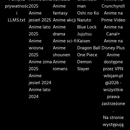
prywatnośc
2025
Anime
man
Crunchyroll
i
Anime
fantasy
Oshi no Ko
Anime na
LLMS.txt
jesień 2025
Anime akcji
Naruto
Prime Video
Anime lato
Anime
Blue Lock
Anime na
2025
drama
Jujutsu
Canal+
Anime
Anime sci-fi
Kaisen
Anime na
wiosna
Anime
Dragon Ball
Disney Plus
2025
shounen
One Piece
Anime
Anime zima
Anime
Demon
dostępne
2025
romans
Slayer
przez VPN
Anime
wbijam.pl
jesień 2024
@2026 -
Anime lato
wszystkie
2024
prawa
zastrzeżone
.
Na stronie
występują