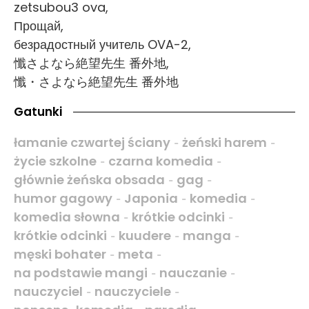
zetsubou3 ova,
Прощай,
безрадостный учитель OVA-2,
懺さよなら絶望先生 番外地,
懺・さよなら絶望先生 番外地
Gatunki
łamanie czwartej ściany
żeński harem
-
-
życie szkolne
czarna komedia
-
-
głównie żeńska obsada
gag
-
-
humor gagowy
Japonia
komedia
-
-
-
komedia słowna
krótkie odcinki
-
-
krótkie odcinki
kuudere
manga
-
-
-
męski bohater
meta
-
-
na podstawie mangi
nauczanie
-
-
nauczyciel
nauczyciele
-
-