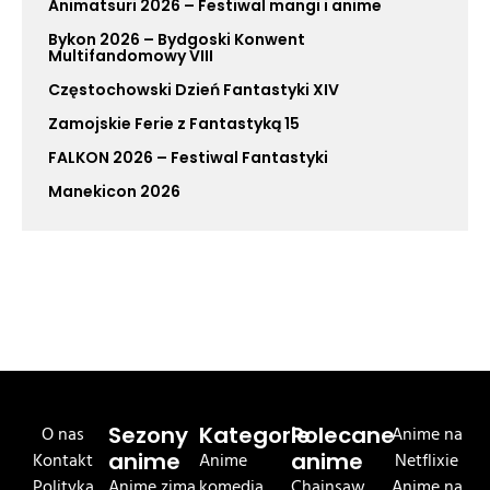
Animatsuri 2026 – Festiwal mangi i anime
Bykon 2026 – Bydgoski Konwent
Multifandomowy VIII
Częstochowski Dzień Fantastyki XIV
Zamojskie Ferie z Fantastyką 15
FALKON 2026 – Festiwal Fantastyki
Manekicon 2026
O nas
Sezony
Kategorie
Polecane
Anime na
Kontakt
anime
Anime
anime
Netflixie
Polityka
Anime zima
komedia
Chainsaw
Anime na