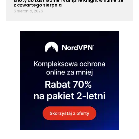
shoty do Last Game i Vampire Knight w numerze
z czwartego sierpnia
5 sierpnia, 2026