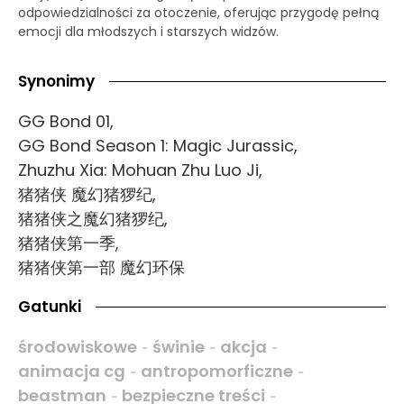
odpowiedzialności za otoczenie, oferując przygodę pełną
emocji dla młodszych i starszych widzów.
Synonimy
GG Bond 01,
GG Bond Season 1: Magic Jurassic,
Zhuzhu Xia: Mohuan Zhu Luo Ji,
猪猪侠 魔幻猪猡纪,
猪猪侠之魔幻猪猡纪,
猪猪侠第一季,
猪猪侠第一部 魔幻环保
Gatunki
środowiskowe
świnie
akcja
-
-
-
animacja cg
antropomorficzne
-
-
beastman
bezpieczne treści
-
-