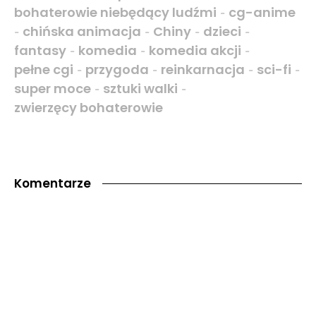
bohaterowie niebędący ludźmi
cg-anime
-
chińska animacja
Chiny
dzieci
-
-
-
-
fantasy
komedia
komedia akcji
-
-
-
pełne cgi
przygoda
reinkarnacja
sci-fi
-
-
-
-
super moce
sztuki walki
-
-
zwierzęcy bohaterowie
Komentarze