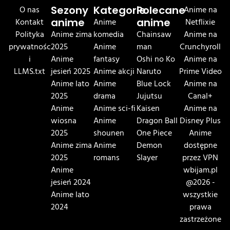
O nas
Sezony
Kategorie
Polecane
Anime na
Kontakt
anime
Anime
anime
Netflixie
Polityka
Anime zima
komedia
Chainsaw
Anime na
prywatnośc
2025
Anime
man
Crunchyroll
i
Anime
fantasy
Oshi no Ko
Anime na
LLMS.txt
jesień 2025
Anime akcji
Naruto
Prime Video
Anime lato
Anime
Blue Lock
Anime na
2025
drama
Jujutsu
Canal+
Anime
Anime sci-fi
Kaisen
Anime na
wiosna
Anime
Dragon Ball
Disney Plus
2025
shounen
One Piece
Anime
Anime zima
Anime
Demon
dostępne
2025
romans
Slayer
przez VPN
Anime
wbijam.pl
jesień 2024
@2026 -
Anime lato
wszystkie
2024
prawa
zastrzeżone