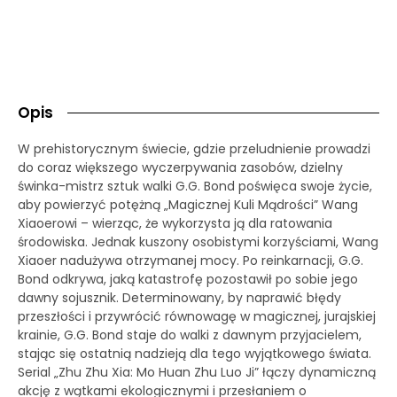
Opis
W prehistorycznym świecie, gdzie przeludnienie prowadzi
do coraz większego wyczerpywania zasobów, dzielny
świnka-mistrz sztuk walki G.G. Bond poświęca swoje życie,
aby powierzyć potężną „Magicznej Kuli Mądrości” Wang
Xiaoerowi – wierząc, że wykorzysta ją dla ratowania
środowiska. Jednak kuszony osobistymi korzyściami, Wang
Xiaoer nadużywa otrzymanej mocy. Po reinkarnacji, G.G.
Bond odkrywa, jaką katastrofę pozostawił po sobie jego
dawny sojusznik. Determinowany, by naprawić błędy
przeszłości i przywrócić równowagę w magicznej, jurajskiej
krainie, G.G. Bond staje do walki z dawnym przyjacielem,
stając się ostatnią nadzieją dla tego wyjątkowego świata.
Serial „Zhu Zhu Xia: Mo Huan Zhu Luo Ji” łączy dynamiczną
akcję z wątkami ekologicznymi i przesłaniem o