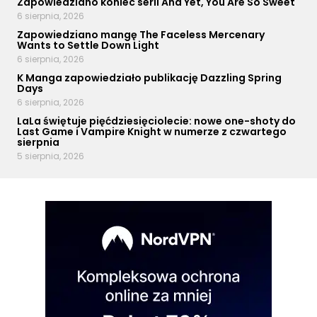
Zapowiedziano koniec serii And Yet, You Are So Sweet
6 sierpnia, 2026
Zapowiedziano mangę The Faceless Mercenary
Wants to Settle Down Light
6 sierpnia, 2026
K Manga zapowiedziało publikację Dazzling Spring
Days
6 sierpnia, 2026
LaLa świętuje pięćdziesięciolecie: nowe one-shoty do
Last Game i Vampire Knight w numerze z czwartego
sierpnia
5 sierpnia, 2026