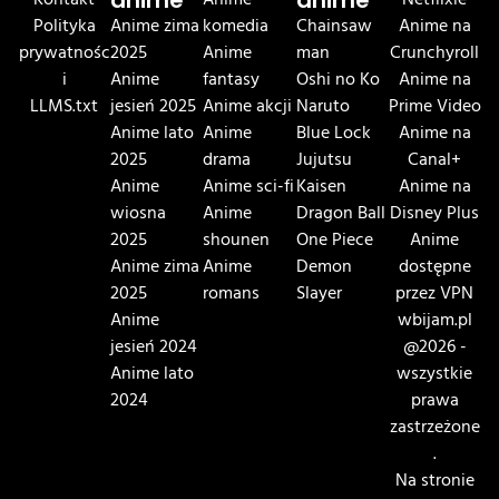
Kontakt
anime
Anime
anime
Netflixie
Polityka
Anime zima
komedia
Chainsaw
Anime na
prywatnośc
2025
Anime
man
Crunchyroll
i
Anime
fantasy
Oshi no Ko
Anime na
LLMS.txt
jesień 2025
Anime akcji
Naruto
Prime Video
Anime lato
Anime
Blue Lock
Anime na
2025
drama
Jujutsu
Canal+
Anime
Anime sci-fi
Kaisen
Anime na
wiosna
Anime
Dragon Ball
Disney Plus
2025
shounen
One Piece
Anime
Anime zima
Anime
Demon
dostępne
2025
romans
Slayer
przez VPN
Anime
wbijam.pl
jesień 2024
@2026 -
Anime lato
wszystkie
2024
prawa
zastrzeżone
.
Na stronie