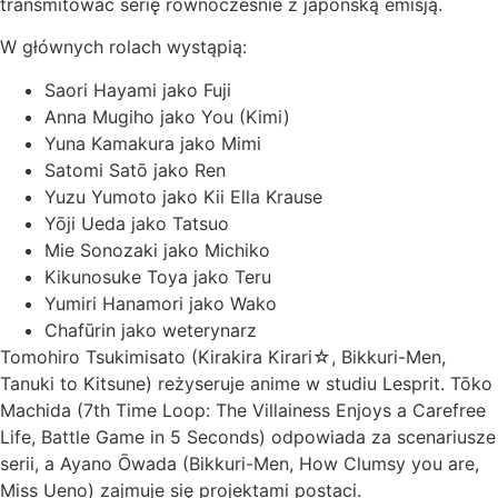
transmitować serię równocześnie z japońską emisją.
W głównych rolach wystąpią:
Saori Hayami jako Fuji
Anna Mugiho jako You (Kimi)
Yuna Kamakura jako Mimi
Satomi Satō jako Ren
Yuzu Yumoto jako Kii Ella Krause
Yōji Ueda jako Tatsuo
Mie Sonozaki jako Michiko
Kikunosuke Toya jako Teru
Yumiri Hanamori jako Wako
Chafūrin jako weterynarz
Tomohiro Tsukimisato (Kirakira Kirari☆, Bikkuri-Men,
Tanuki to Kitsune) reżyseruje anime w studiu Lesprit. Tōko
Machida (7th Time Loop: The Villainess Enjoys a Carefree
Life, Battle Game in 5 Seconds) odpowiada za scenariusze
serii, a Ayano Ōwada (Bikkuri-Men, How Clumsy you are,
Miss Ueno) zajmuje się projektami postaci.