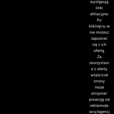
występują
linki
afiliacyjne.
Po
kliknięciu w
nie możesz
zapoznać
się z ich
ofertą.
Za
skorzystani
e z oferty
właściciel
strony
może
otrzymać
prowizję od
reklamoda
wcy/agencj