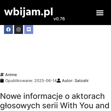
v0.76
Ogłoszono nowych
aktorów głosowych dla
anime With You and the
Rain
Anime
Opublikowane:
2025-06-14
Autor:
Satoshi
Nowe informacje o aktorach
głosowych serii With You and