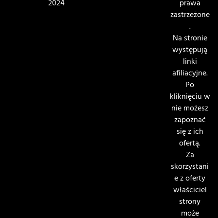
2024
prawa
zastrzeżone
.
Na stronie
występują
linki
afiliacyjne.
Po
kliknięciu w
nie możesz
zapoznać
się z ich
ofertą.
Za
skorzystani
e z oferty
właściciel
strony
może