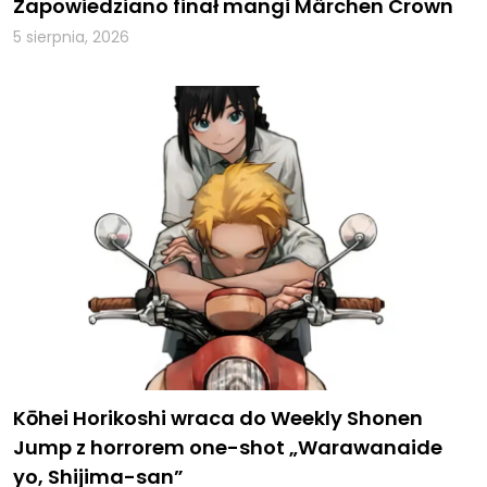
Zapowiedziano finał mangi Märchen Crown
5 sierpnia, 2026
Kōhei Horikoshi wraca do Weekly Shonen
Jump z horrorem one-shot „Warawanaide
yo, Shijima-san”