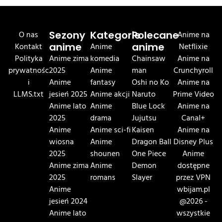
O nas
Sezony
Kategorie
Polecane
Anime na
Kontakt
anime
Anime
anime
Netflixie
Polityka
Anime zima
komedia
Chainsaw
Anime na
prywatnośc
2025
Anime
man
Crunchyroll
i
Anime
fantasy
Oshi no Ko
Anime na
LLMS.txt
jesień 2025
Anime akcji
Naruto
Prime Video
Anime lato
Anime
Blue Lock
Anime na
2025
drama
Jujutsu
Canal+
Anime
Anime sci-fi
Kaisen
Anime na
wiosna
Anime
Dragon Ball
Disney Plus
2025
shounen
One Piece
Anime
Anime zima
Anime
Demon
dostępne
2025
romans
Slayer
przez VPN
Anime
wbijam.pl
jesień 2024
@2026 -
Anime lato
wszystkie