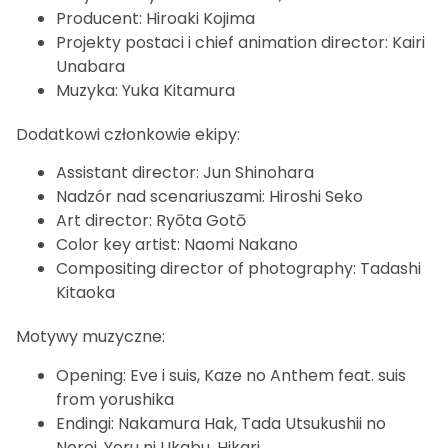
Producent: Hiroaki Kojima
Projekty postaci i chief animation director: Kairi
Unabara
Muzyka: Yuka Kitamura
Dodatkowi członkowie ekipy:
Assistant director: Jun Shinohara
Nadzór nad scenariuszami: Hiroshi Seko
Art director: Ryōta Gotō
Color key artist: Naomi Nakano
Compositing director of photography: Tadashi
Kitaoka
Motywy muzyczne:
Opening: Eve i suis, Kaze no Anthem feat. suis
from yorushika
Endingi: Nakamura Hak, Tada Utsukushii no
Noroi, Yoru ni Ukabu, Hikari