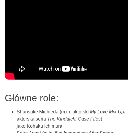
Główne role:
Shunsuke Michieda (m.in. aktorski
My Love Mix-Up!
,
aktorska seria
The Kindaichi Case Files
)
jako Kohaku Ichimura