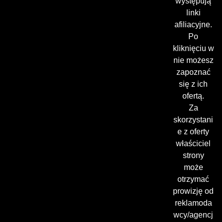
występują
linki
afiliacyjne.
Po
kliknięciu w
nie możesz
zapoznać
się z ich
ofertą.
Za
skorzystani
e z oferty
właściciel
strony
może
otrzymać
prowizję od
reklamoda
wcy/agencj