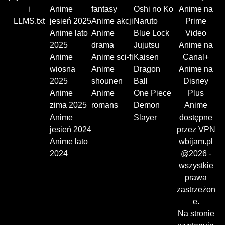
i
Anime
fantasy
Oshi no Ko
Anime na
LLMS.txt
jesień 2025
Anime akcji
Naruto
Prime
Anime lato
Anime
Blue Lock
Video
2025
drama
Jujutsu
Anime na
Anime
Anime sci-fi
Kaisen
Canal+
wiosna
Anime
Dragon
Anime na
2025
shounen
Ball
Disney
Anime
Anime
One Piece
Plus
zima 2025
romans
Demon
Anime
Anime
Slayer
dostępne
jesień 2024
przez VPN
Anime lato
wbijam.pl
2024
@2026 -
wszystkie
prawa
zastrzeżon
e.
Na stronie