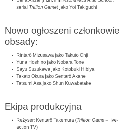
Seira Anzai (m.in. film
Insomniacs After School
,
serial
Trillion Game
) jako Yoi Takiguchi
Nowo ogłoszeni członkowie
obsady:
Rintarō Mizusawa jako Takuto Ohji
Yuna Hoshino jako Nobara Tone
Sayu Suzukawa jako Kotobuki Hibiya
Takato Ōkura jako Sentarō Akane
Tatsumi Asa jako Shun Kuwabatake
Ekipa produkcyjna
Reżyser: Kentarō Takemura (
Trillion Game
– live-
action TV)