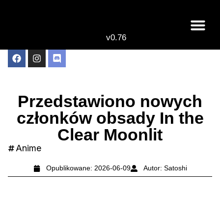
v0.76
Live odcinki
Najlepsze anime 
Przedstawiono nowych
członków obsady In the
Clear Moonlit
Anime
Opublikowane:
2026-06-09
Autor:
Satoshi