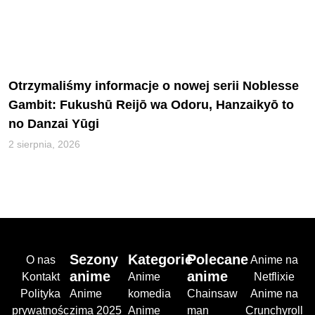
Otrzymaliśmy informacje o nowej serii Noblesse
Gambit: Fukushū Reijō wa Odoru, Hanzaikyō to
no Danzai Yūgi
2 sierpnia, 2026
Sezony
Kategorie
Polecane
O nas
Anime na
anime
anime
Kontakt
Anime
Netflixie
Polityka
Anime
komedia
Chainsaw
Anime na
prywatnośc
zima 2025
Anime
man
Crunchyroll