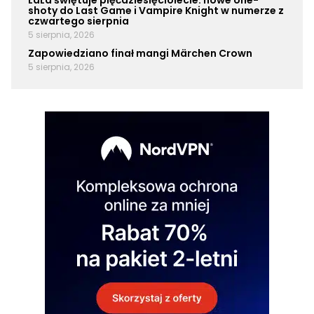
LaLa świętuje pięćdziesięciolecie: nowe one-
shoty do Last Game i Vampire Knight w numerze z
czwartego sierpnia
5 sierpnia, 2026
Zapowiedziano finał mangi Märchen Crown
5 sierpnia, 2026