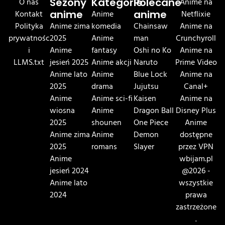
O nas
Sezony
Kategorie
Polecane
Anime na
Kontakt
anime
Anime
anime
Netflixie
Polityka
Anime zima
komedia
Chainsaw
Anime na
prywatnośc
2025
Anime
man
Crunchyroll
i
Anime
fantasy
Oshi no Ko
Anime na
LLMS.txt
jesień 2025
Anime akcji
Naruto
Prime Video
Anime lato
Anime
Blue Lock
Anime na
2025
drama
Jujutsu
Canal+
Anime
Anime sci-fi
Kaisen
Anime na
wiosna
Anime
Dragon Ball
Disney Plus
2025
shounen
One Piece
Anime
Anime zima
Anime
Demon
dostępne
2025
romans
Slayer
przez VPN
Anime
wbijam.pl
jesień 2024
@2026 -
Anime lato
wszystkie
2024
prawa
zastrzeżone
.