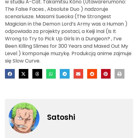
w studiu A-Cat. Takamitsu Kōno (Utawarerumono:
The False Faces , Absolute Duo ) nadzoruje
scenariusze. Masami Sueoka (The Strongest
Magician in the Demon Lord’s Army was a Human )
odpowiada za projekty postaci, a Keiji Inai (Is It
Wrong to Try to Pick Up Girls in a Dungeon? , I’ve
Been Killing Slimes for 300 Years and Maxed Out My
Level ) komponuje muzykę. Produkcją anime zajmuje
się Slow Curve.
Satoshi