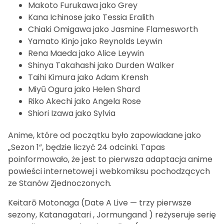
Makoto Furukawa jako Grey
Kana Ichinose jako Tessia Eralith
Chiaki Omigawa jako Jasmine Flamesworth
Yamato Kinjo jako Reynolds Leywin
Rena Maeda jako Alice Leywin
Shinya Takahashi jako Durden Walker
Taihi Kimura jako Adam Krensh
Miyū Ogura jako Helen Shard
Riko Akechi jako Angela Rose
Shiori Izawa jako Sylvia
Anime, które od początku było zapowiadane jako
„Sezon 1”, będzie liczyć 24 odcinki. Tapas
poinformowało, że jest to pierwsza adaptacja anime
powieści internetowej i webkomiksu pochodzących
ze Stanów Zjednoczonych.
Keitarō Motonaga (Date A Live — trzy pierwsze
sezony, Katanagatari , Jormungand ) reżyseruje serię