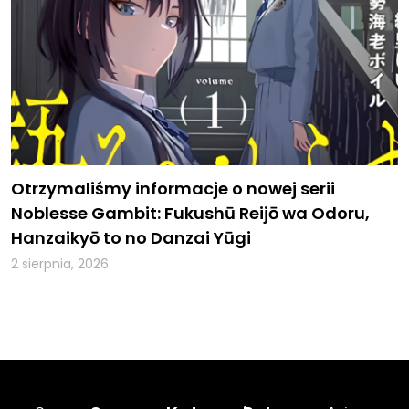
Otrzymaliśmy informacje o nowej serii
Noblesse Gambit: Fukushū Reijō wa Odoru,
Hanzaikyō to no Danzai Yūgi
2 sierpnia, 2026