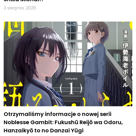
3 sierpnia, 2026
Otrzymaliśmy informacje o nowej serii
Noblesse Gambit: Fukushū Reijō wa Odoru,
Hanzaikyō to no Danzai Yūgi