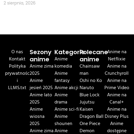
2 sierpnia, 2026
O nas
Sezony
Kategorie
Polecane
Anime na
Kontakt
anime
Anime
anime
Netflixie
Polityka
Anime zima
komedia
Chainsaw
Anime na
prywatnośc
2025
Anime
man
Crunchyroll
i
Anime
fantasy
Oshi no Ko
Anime na
LLMS.txt
jesień 2025
Anime akcji
Naruto
Prime Video
Anime lato
Anime
Blue Lock
Anime na
2025
drama
Jujutsu
Canal+
Anime
Anime sci-fi
Kaisen
Anime na
wiosna
Anime
Dragon Ball
Disney Plus
2025
shounen
One Piece
Anime
Anime zima
Anime
Demon
dostępne