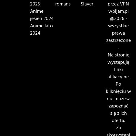
2025
romans
Slayer
przez VPN
Anime
wbijam.pl
jesień 2024
@2026 -
Anime lato
wszystkie
2024
prawa
zastrzeżone
.
Na stronie
występują
linki
afiliacyjne.
Po
kliknięciu w
nie możesz
zapoznać
się z ich
ofertą.
Za
skorzystani