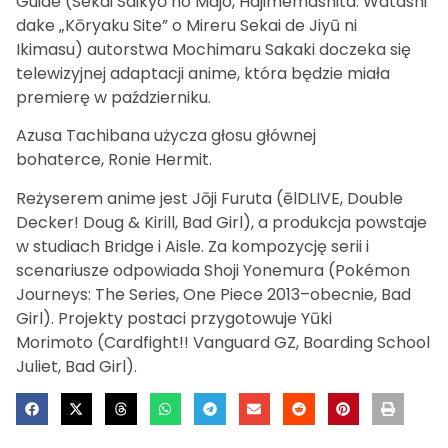
Guide (Sekai Saikyō no Majo, Hajimemashita: Watashi
dake „Kōryaku Site” o Mireru Sekai de Jiyū ni
Ikimasu) autorstwa Mochimaru Sakaki doczeka się
telewizyjnej adaptacji anime, która będzie miała
premierę w październiku.
Azusa Tachibana użycza głosu głównej
bohaterce, Ronie Hermit.
Reżyserem anime jest Jōji Furuta (ēlDLIVE, Double
Decker! Doug & Kirill, Bad Girl), a produkcja powstaje
w studiach Bridge i Aisle. Za kompozycję serii i
scenariusze odpowiada Shoji Yonemura (Pokémon
Journeys: The Series, One Piece 2013–obecnie, Bad
Girl). Projekty postaci przygotowuje Yūki
Morimoto (Cardfight!! Vanguard GZ, Boarding School
Juliet, Bad Girl).