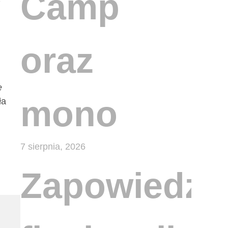
Camp
7
oraz
e
mono
ła
7 sierpnia, 2026
Zapowiedzi