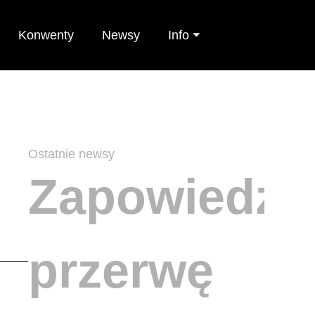
Konwenty
Newsy
Info ⏷
Ostatnie newsy
Zapowiedzi
przerwę