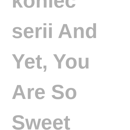
koniec
serii And
Yet, You
Are So
Sweet