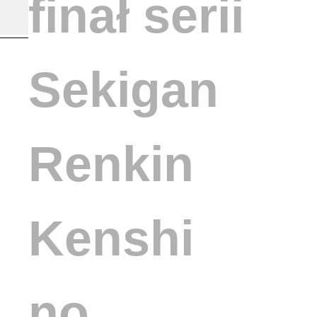
finał serii
Sekigan
Renkin
Kenshi
no