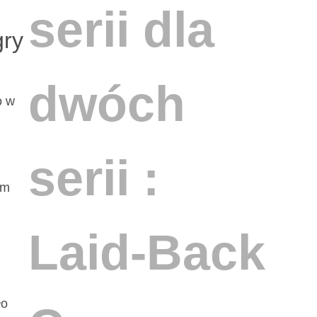
serii dla
gry
dwóch
o w
serii :
om
Laid-Back
ło