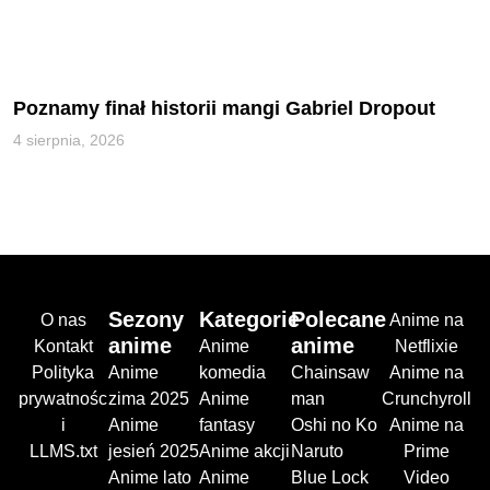
Poznamy finał historii mangi Gabriel Dropout
4 sierpnia, 2026
Sezony
Kategorie
Polecane
O nas
Anime na
anime
anime
Kontakt
Anime
Netflixie
Polityka
Anime
komedia
Chainsaw
Anime na
prywatnośc
zima 2025
Anime
man
Crunchyroll
i
Anime
fantasy
Oshi no Ko
Anime na
LLMS.txt
jesień 2025
Anime akcji
Naruto
Prime
Anime lato
Anime
Blue Lock
Video