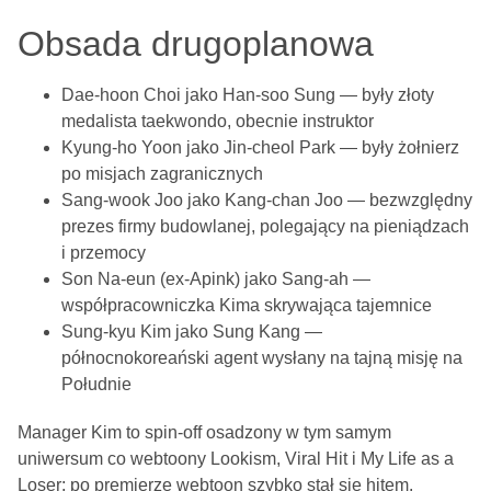
Obsada drugoplanowa
Dae-hoon Choi jako Han-soo Sung — były złoty
medalista taekwondo, obecnie instruktor
Kyung-ho Yoon jako Jin-cheol Park — były żołnierz
po misjach zagranicznych
Sang-wook Joo jako Kang-chan Joo — bezwzględny
prezes firmy budowlanej, polegający na pieniądzach
i przemocy
Son Na-eun (ex-Apink) jako Sang-ah —
współpracowniczka Kima skrywająca tajemnice
Sung-kyu Kim jako Sung Kang —
północnokoreański agent wysłany na tajną misję na
Południe
Manager Kim to spin-off osadzony w tym samym
uniwersum co webtoony Lookism, Viral Hit i My Life as a
Loser; po premierze webtoon szybko stał się hitem.