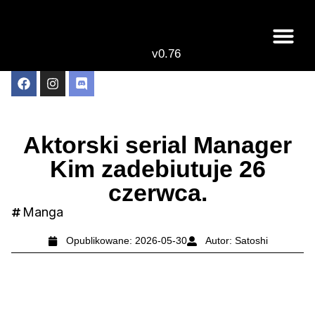
v0.76
Live odcinki
Najlepsze anime 
Aktorski serial Manager
Kim zadebiutuje 26
czerwca.
Manga
Opublikowane:
2026-05-30
Autor:
Satoshi