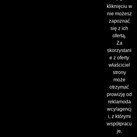
kliknięciu w
nie możesz
zapoznać
się z ich
ofertą.
Za
skorzystani
e z oferty
właściciel
strony
może
otrzymać
prowizję od
reklamoda
wcy/agencj
i, z którymi
współpracu
je.