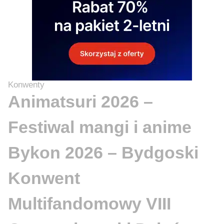
Konwenty
Animatsuri 2026 –
Festiwal mangi i anime
Bykon 2026 – Bydgoski
Konwent
Multifandomowy VIII