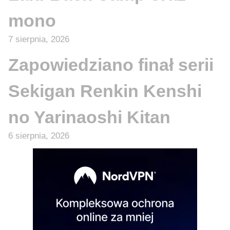
mono
7 sierpnia, 2026
Zapowiedziano finał serii
Sekigan Renkin Kenshi
no Yarinaoshi Kitan
6 sierpnia, 2026